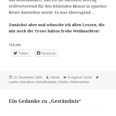
stellvertretend für den fehlenden Monat in epischer
Breite darstellen werde. Es war überragend…
Zunächst aber mal wünsche ich allen Lesern, die
mir noch die Treue halten frohe Weihnachten!
TEILEN:
Twitter
Facebook
Veröffentlicht
Autor
Kategorien
Schlagwör
25. Dezember 2005
Fabian
In eigener Sache
am
Laufen
,
Marathon
,
Nobelbankett
,
Schuhe
,
Weihnachten
Ein Gedanke zu „Geständnis“