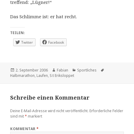
treffend: „Lügner!“
Das Schlimme ist: er hat recht.
TEILEN:
Twitter
Facebook
Veröffentlicht
Autor
Kategorien
Schlagwörter
2. September 2006
Fabian
Sportliches
am
Halbmarathon
,
Laufen
,
S:t Eriksloppet
Schreibe einen Kommentar
Deine E-Mail-Adresse wird nicht veröffentlicht.
Erforderliche Felder
sind mit
*
markiert
KOMMENTAR
*