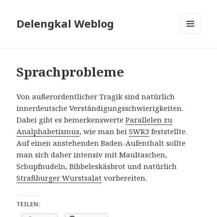
Delengkal Weblog
MENÜ
UND
WIDGETS
Sprachprobleme
Von außerordentlicher Tragik sind natürlich
innerdeutsche Verständigungsschwierigkeiten.
Dabei gibt es bemerkenswerte
Parallelen zu
Analphabetismus
, wie man bei
SWR3
feststellte.
Auf einen anstehenden Baden-Aufenthalt sollte
man sich daher intensiv mit Maultaschen,
Schupfnudeln, Bibbeleskäsbrot und natürlich
Straßburger Wurstsalat
vorbereiten.
TEILEN: