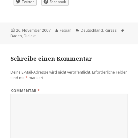
Twitter
Facebook
Veröffentlicht
Autor
Kategorien
Schlag
26. November 2007
Fabian
Deutschland
,
Kurzes
am
Baden
,
Dialekt
Schreibe einen Kommentar
Deine E-Mail-Adresse wird nicht veröffentlicht.
Erforderliche Felder
sind mit
*
markiert
KOMMENTAR
*