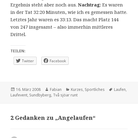
Ergebnis steht aber noch aus.
Nachtrag:
Es waren
in der Tat 32:20 Minuten, wie ich es gemessen hatte.
Letztes Jahr waren es 33:13. Das macht Platz 144
von 247 insgesamt – also immerhin mittleres
Drittel.
TEILEN:
Twitter
Facebook
Veröffentlicht
Autor
Kategorien
Schlagwörter
16. März 2008
Fabian
Kurzes
,
Sportliches
Laufen
,
am
Laufevent
,
Sundbyberg
,
Två sjöar runt
2 Gedanken zu „Angelaufen“