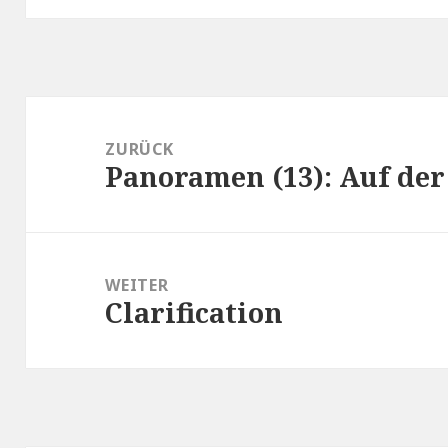
Beitragsnavigation
ZURÜCK
Panoramen (13): Auf der
Vorheriger
Beitrag:
WEITER
Clarification
Nächster
Beitrag: