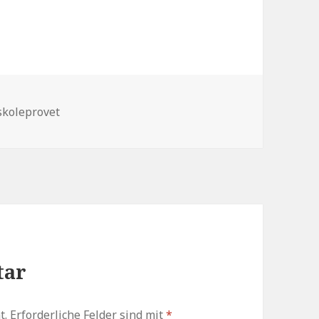
agwörter
koleprovet
tar
t.
Erforderliche Felder sind mit
*