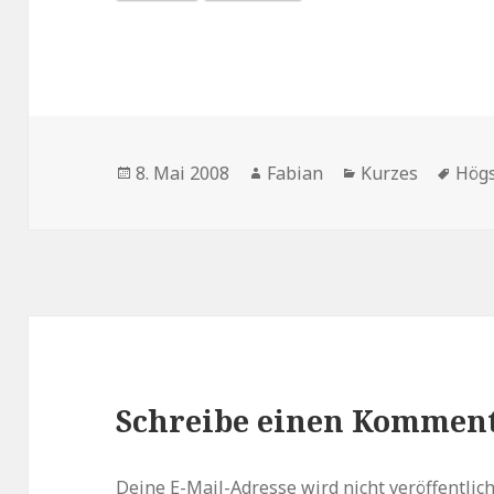
Veröffentlicht
Autor
Kategorien
Schl
8. Mai 2008
Fabian
Kurzes
Högs
am
Schreibe einen Kommen
Deine E-Mail-Adresse wird nicht veröffentlich