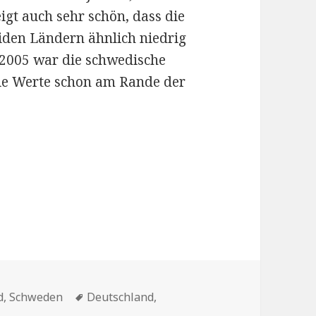
igt auch sehr schön, dass die
beiden Ländern ähnlich niedrig
s 2005 war die schwedische
 die Werte schon am Rande der
Schlagwörter
d
,
Schweden
Deutschland
,