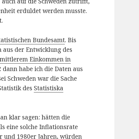
s auch auf die Schweden zutrifft,
genheit erduldet werden musste.
t.
tatistischen Bundesamt
. Bis
en aus der Entwicklung des
t mittlerem Einkommen in
dann habe ich die Daten aus
 Bei Schweden war die Sache
Statistik des
Statistiska
n klar sagen: hätten die
s eine solche Inflationsrate
er und 1980er Jahren, würden