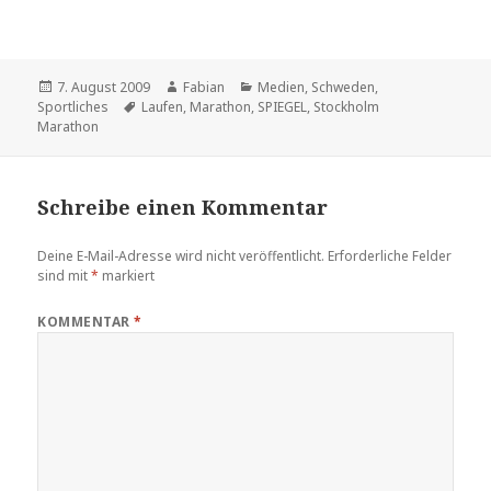
Veröffentlicht
Autor
Kategorien
7. August 2009
Fabian
Medien
,
Schweden
,
am
Schlagwörter
Sportliches
Laufen
,
Marathon
,
SPIEGEL
,
Stockholm
Marathon
Schreibe einen Kommentar
Deine E-Mail-Adresse wird nicht veröffentlicht.
Erforderliche Felder
sind mit
*
markiert
KOMMENTAR
*