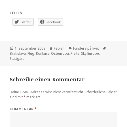
TEILEN:
Twitter
Facebook
Veröffentlicht
Autor
Kategorien
Schlagwört
1. September 2009
Fabian
Fundera på livet
am
Bratislava
,
Flug
,
Konkurs
,
Osteuropa
,
Pleite
,
Sky Europe
,
Stuttgart
Schreibe einen Kommentar
Deine E-Mail-Adresse wird nicht veröffentlicht.
Erforderliche Felder
sind mit
*
markiert
KOMMENTAR
*