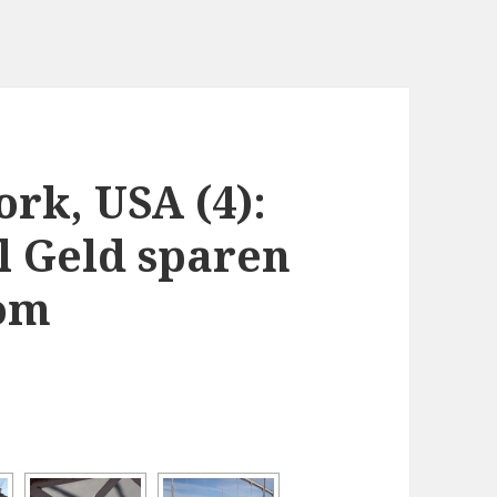
rk, USA (4):
el Geld sparen
com