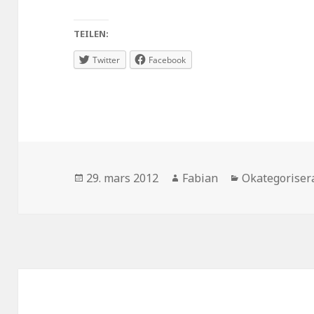
TEILEN:
Twitter
Facebook
Postat
Författare
Kategorier
29. mars 2012
Fabian
Okategoriser