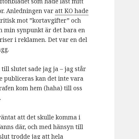
Aftonbladet som hade läst mitt
gor. Anledningen var
att KO hade
ritisk mot ”kortavgifter” och
ån min synpunkt är det bara en
priser i reklamen. Det var en del
ägg.
till slutet sade jag ja – jag står
e publiceras kan det inte vara
ografen kom hem (haha) till oss
.
väntat att det skulle komma i
anns där, och med hänsyn till
lut trodde jag att hela