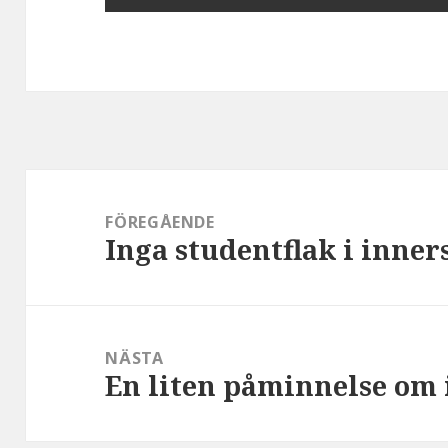
Inläggsnavigering
FÖREGÅENDE
Inga studentflak i inner
Föregående
inlägg:
NÄSTA
En liten påminnelse om i
Nästa
inlägg: