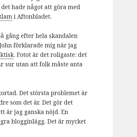
t det hade något att göra med
eklam
i Aftonbladet.
på gång efter hela skandalen
John förklarade mig när jag
aktisk
. Fotot är det roligaste: det
ar sur utan att folk måste anta
kortad. Det största problemet är
ndre som det är. Det gör det
ett är jag ganska nöjd. En
några blogginlägg. Det är mycket