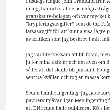
I tisdags ringde John Granlund från 
inlägg här och ställde och några frå
granskat tv-bolagen
och var mycket k
”krypteringsavgifter” som de tar. Fr
låtsasavgift för att kunna visa lägre 
av kritiken som jag beskrev i mitt inl
Jag var lite tveksam att bli fotad, men 
ju för mina åsikter och om även om d
så fel att det skulle bli pinsamt. Fot
sent på kvällen och tog en massa kort
Sedan hände: ingenting. Jag hade för
pappersutgåvan igår. Men ingenting f
att DN redan hade publicerat KO:s bes