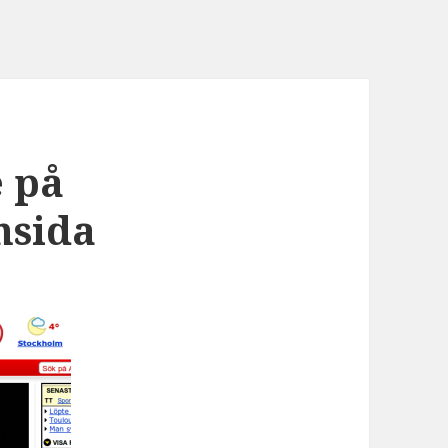
 på
msida