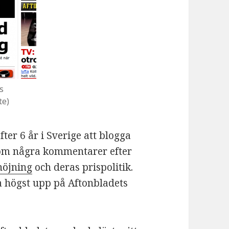
s
te)
fter 6 år i Sverige att blogga
 kom några kommentarer efter
höjning
och deras prispolitik.
a högst upp på Aftonbladets