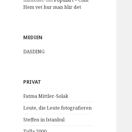
hansbaer
om
Populärt – Com
Hem vet hur man blir det
MEDIEN
DASDING
PRIVAT
Fatma Mittler-Solak
Leute, die Leute fotografieren
Steffen in Istanbul
Tulla 2000