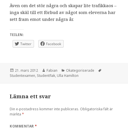
Även om det stör några och skapar lite trafikkaos –
inga skäl till ett förbud av något som eleverna har
sett fram emot under några år.
TEILEN:
Twitter
Facebook
Postat
Författare
Kategorier
Taggar
21. mars 2012
Fabian
Okategoriserade
Studentexamen
,
Studentflak
,
Ulla Hamilton
Lämna ett svar
Din e-postadress kommer inte publiceras.
Obligatoriska fält är
märkta
*
KOMMENTAR
*