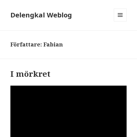
Delengkal Weblog
MENY
OCH
WIDGETS
Författare:
Fabian
I mörkret