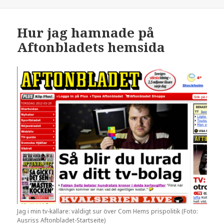
Hur jag hamnade på
Aftonbladets hemsida
Jag i min tv-källare: väldigt sur över Com Hems prispolitik (Foto:
Ausriss Aftonbladet-Startseite)