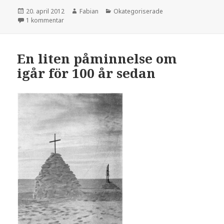
Postat
Författare
Kategorier
20. april 2012
Fabian
Okategoriserade
till Dagar som man inte vill bli påminnad av – idag: Füh
1 kommentar
En liten påminnelse om
igår för 100 år sedan