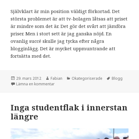
Självklart är min position väldigt förkortad. Det
största problemet är att tv-bolagen låtsas att priset
är mindre som det är. Det gör det svårt att jämföra
priser. Men i stort sett är jag ganska nöjd. En
ovanlig succé skulle jag tycka efter några
blogginlägg. Det är mycket uppmuntrande att
fortsätta med det.
Postat
Författare
Kategorier
Taggar
29. mars 2012
Fabian
Okategoriserade
Blogg
till Hur jag hamnade på Aftonbladets hemsida
Lämna en kommentar
Inga studentflak i innerstan
längre