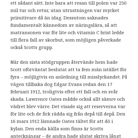
ett sådant sätt. Inte bara att resan till polen var 250
mil tur och retur, utan utrustningen var mycket
primitivare då än idag. Dessutom saknades
fundamentalt kännedom av näringslära, så att
matransonen var för lite och vitamin C brist ledde
till flera fall av skorbut, som möjligen påverkade
också Scotts grupp.
När den sista stödgruppen återvände hem hade
Scott oförväntat beslutat att ta fem män istället för
fyra – möjligtvis en anledning till misslyckandet. På
vägen tillbaka dog Edgar Evans redan den 17
februari 1912, troligtvis efter ett fall och en svår
skada. Lawrence Oates mådde också allt sämre och
vädret blev värre. Det visade sig att reserverna var
för lite och de fick rädda sig från depå till depå. Den
16 mars 1912 lämnade Oates tältet för att dö i
kylan. Den enda källa som finns är Scotts
anteckningar – de andra hade slutat skriva långt