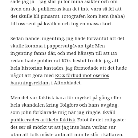
sade jag ja – jag står ju för mina åsikter och om
även om de publiceras kan det inte vara så fel att
det skulle bli pinsamt. Fotografen kom hem (haha)
till oss sent på kvällen och tog en massa kort.
Sedan hände: ingenting. Jag hade förväntat att det
skulle komma i pappersutgåvan igår. Men
ingenting fanns där, och med hänsyn till att DN
redan hade publicerat KO:s beslut trodde jag att
hela historian kastades. Jag förmodade att det hade
något att göra med
KO:s förbud mot oseriös
bantningsreklam
i Aftonbladet.
Men det var faktisk bara för mycket på gång efter
hela skandalen kring Tolgfors och hans avgång,
som John förklarade mig när jag ringde. Ikväll
publicerades artikeln faktisk
. Fotot är det roligaste:
det ser så mörkt ut att jag inte bara verkar sur
utan att folk måste anta att min tv står i källaren.