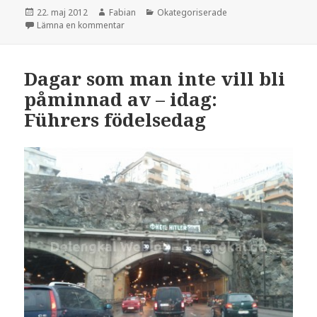
Postat
Författare
Kategorier
22. maj 2012
Fabian
Okategoriserade
till Där gömmar sig tyskarna – tyska invandrare
Lämna en kommentar
Dagar som man inte vill bli
påminnad av – idag:
Führers födelsedag