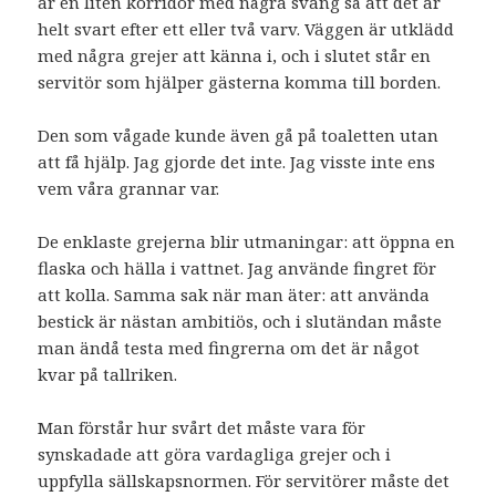
är en liten korridor med några sväng så att det är
helt svart efter ett eller två varv. Väggen är utklädd
med några grejer att känna i, och i slutet står en
servitör som hjälper gästerna komma till borden.
Den som vågade kunde även gå på toaletten utan
att få hjälp. Jag gjorde det inte. Jag visste inte ens
vem våra grannar var.
De enklaste grejerna blir utmaningar: att öppna en
flaska och hälla i vattnet. Jag använde fingret för
att kolla. Samma sak när man äter: att använda
bestick är nästan ambitiös, och i slutändan måste
man ändå testa med fingrerna om det är något
kvar på tallriken.
Man förstår hur svårt det måste vara för
synskadade att göra vardagliga grejer och i
uppfylla sällskapsnormen. För servitörer måste det