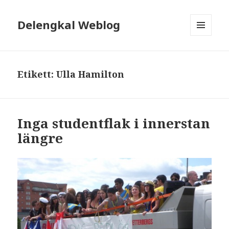
Delengkal Weblog
MENY
OCH
WIDGETS
Etikett:
Ulla Hamilton
Inga studentflak i innerstan
längre