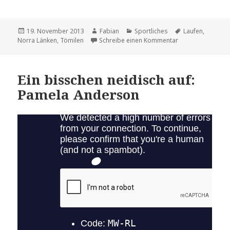
Veröffentlicht
Autor
Kategorien
Schlagwörter
19. November 2013
Fabian
Sportliches
Laufen
,
am
zu In der Schlang
Norra Länken
,
Tömilen
Schreibe einen Kommentar
Ein bisschen neidisch auf:
Pamela Anderson