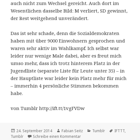
auch nicht zum Wechsel gereicht. Auch dort im
Wesentlichen dasselbe Bild: M verliert, SD gewinnt,
der Rest weitgehend unverändert.
Das ist sehr schade, denn die Sozialdemokraten
haben mit über 9000 Einwohnern gesprochen und
waren sehr aktiv im Wahlkampf. Ich selbst war
leider nur wenige Male dabei, aber es freut mich
umso mehr, dass ich trotz hinterem Platz in der
Jugendliste (separate Liste für Leute unter 35) – in
der Hauptliste war leider kein Platz mehr für mich
– immerhin 4 persönliche Stimmen bekommen
habe.
von Tumblr http://ift.tt/1vgFVDw
Veröffentlicht
Autor
Kategorien
Schlagwörter
24. September 2014
Fabian Seitz
Tumblr
IFTTT
,
am
zu Die schwedischen Wahlen in K
Tumblr
Schreibe einen Kommentar