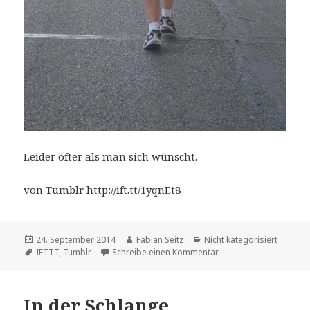
Leider öfter als man sich wünscht.
von Tumblr http://ift.tt/1yqnEt8
Veröffentlicht
Autor
Kategorien
24. September 2014
Fabian Seitz
Nicht kategorisiert
am
Schlagwörter
zu Leider öfter als man
IFTTT
,
Tumblr
Schreibe einen Kommentar
In der Schlange