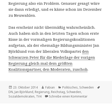
Regierung also ein Problem. Genauer gesagt wäre
sie dann erledigt, und es käme schon im Dezember
zu Neuwahlen.
Das erscheint nicht übermäßig wahrscheinlich.
Auch haben sich in den letzten Tagen schon erste
Risse in der vormaligen Regierungskoalitionen
aufgetan, als der ehemalige Bildungsminister Jan
Björklund von der liberalen Volkspartei
den
Schwarzen Peter für die Niederlage der vorigen
Regierung gleich mal dem größten
Koalitionspartner, den Moderaten, zuschob
.
Veröffentlicht
Autor
Kategorien
Schlag
23. Oktober 2014
Fabian
Politisches
,
Schweden
am
DN
,
Jan Björklund
,
Regierung
,
Reichstag
,
Schweden
,
zu Budgetprome
Sozialdemokraten
,
TV4
Schreibe einen Kommentar