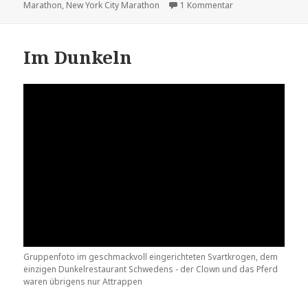
am
zu Ein bisschen ne
Marathon
,
New York City Marathon
1 Kommentar
Im Dunkeln
Gruppenfoto im geschmackvoll eingerichteten Svartkrogen, dem
einzigen Dunkelrestaurant Schwedens - der Clown und das Pferd
waren übrigens nur Attrappen