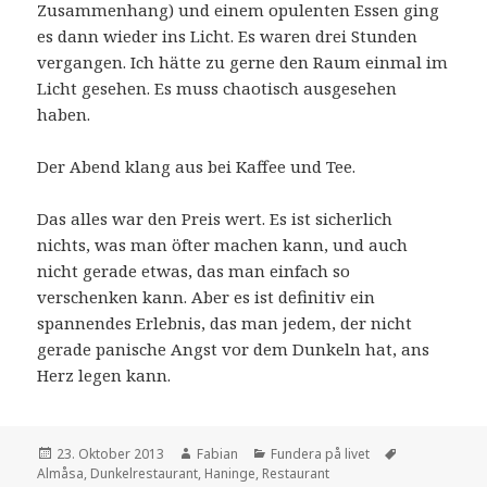
Zusammenhang) und einem opulenten Essen ging
es dann wieder ins Licht. Es waren drei Stunden
vergangen. Ich hätte zu gerne den Raum einmal im
Licht gesehen. Es muss chaotisch ausgesehen
haben.
Der Abend klang aus bei Kaffee und Tee.
Das alles war den Preis wert. Es ist sicherlich
nichts, was man öfter machen kann, und auch
nicht gerade etwas, das man einfach so
verschenken kann. Aber es ist definitiv ein
spannendes Erlebnis, das man jedem, der nicht
gerade panische Angst vor dem Dunkeln hat, ans
Herz legen kann.
Veröffentlicht
Autor
Kategorien
Schlagwörter
23. Oktober 2013
Fabian
Fundera på livet
am
Almåsa
,
Dunkelrestaurant
,
Haninge
,
Restaurant