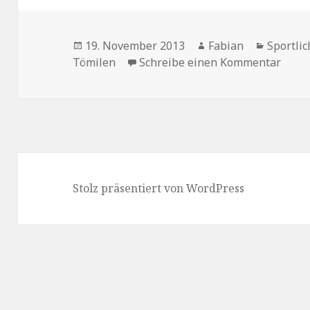
Veröffentlicht
Autor
Kategor
19. November 2013
Fabian
Sportli
am
zu In
Tömilen
Schreibe einen Kommentar
Stolz präsentiert von WordPress