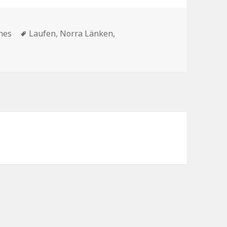
ien
Schlagwörter
ches
Laufen
,
Norra Länken
,
 der Schlange