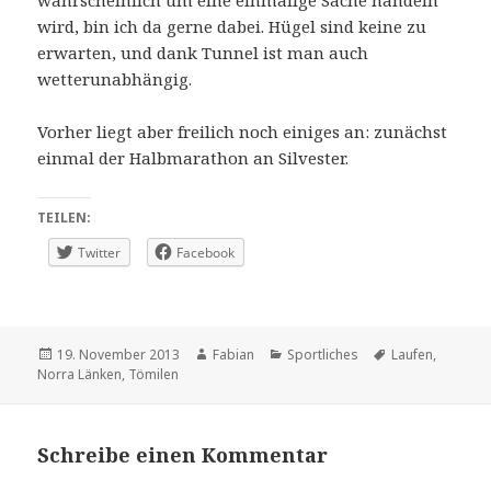
wahrscheinlich um eine einmalige Sache handeln
wird, bin ich da gerne dabei. Hügel sind keine zu
erwarten, und dank Tunnel ist man auch
wetterunabhängig.
Vorher liegt aber freilich noch einiges an: zunächst
einmal der Halbmarathon an Silvester.
TEILEN:
Twitter
Facebook
Veröffentlicht
Autor
Kategorien
Schlagwörter
19. November 2013
Fabian
Sportliches
Laufen
,
am
Norra Länken
,
Tömilen
Schreibe einen Kommentar