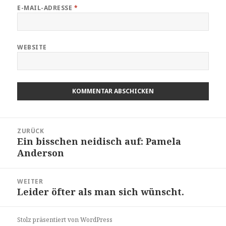
E-MAIL-ADRESSE
*
WEBSITE
Beitragsnavigation
ZURÜCK
Ein bisschen neidisch auf: Pamela
Vorheriger
Anderson
Beitrag:
WEITER
Leider öfter als man sich wünscht.
Nächster
Beitrag:
Stolz präsentiert von WordPress