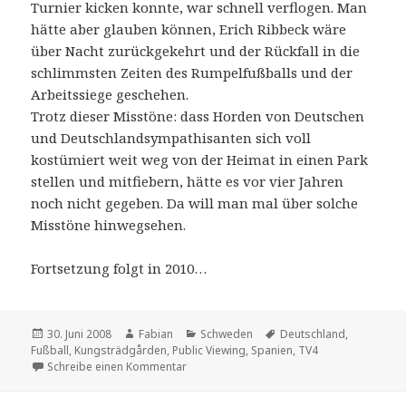
Turnier kicken konnte, war schnell verflogen. Man
hätte aber glauben können, Erich Ribbeck wäre
über Nacht zurückgekehrt und der Rückfall in die
schlimmsten Zeiten des Rumpelfußballs und der
Arbeitssiege geschehen.
Trotz dieser Misstöne: dass Horden von Deutschen
und Deutschlandsympathisanten sich voll
kostümiert weit weg von der Heimat in einen Park
stellen und mitfiebern, hätte es vor vier Jahren
noch nicht gegeben. Da will man mal über solche
Misstöne hinwegsehen.
Fortsetzung folgt in 2010…
Veröffentlicht
Autor
Kategorien
Schlagwörter
30. Juni 2008
Fabian
Schweden
Deutschland
,
am
Fußball
,
Kungsträdgården
,
Public Viewing
,
Spanien
,
TV4
zu ¡Viva España!
Schreibe einen Kommentar