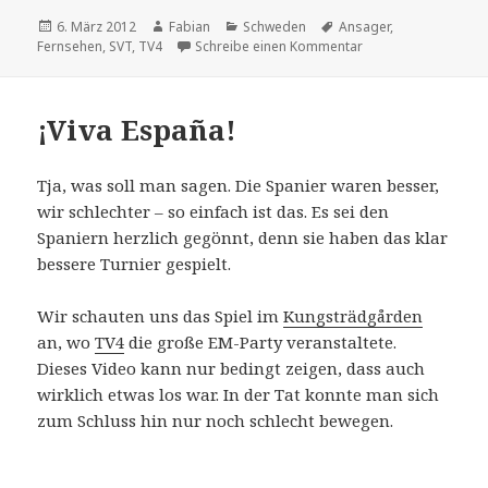
Veröffentlicht
Autor
Kategorien
Schlagwörter
6. März 2012
Fabian
Schweden
Ansager
,
am
zu Kein Hallo mehr
Fernsehen
,
SVT
,
TV4
Schreibe einen Kommentar
¡Viva España!
Tja, was soll man sagen. Die Spanier waren besser,
wir schlechter – so einfach ist das. Es sei den
Spaniern herzlich gegönnt, denn sie haben das klar
bessere Turnier gespielt.
Wir schauten uns das Spiel im
Kungsträdgården
an, wo
TV4
die große EM-Party veranstaltete.
Dieses Video kann nur bedingt zeigen, dass auch
wirklich etwas los war. In der Tat konnte man sich
zum Schluss hin nur noch schlecht bewegen.