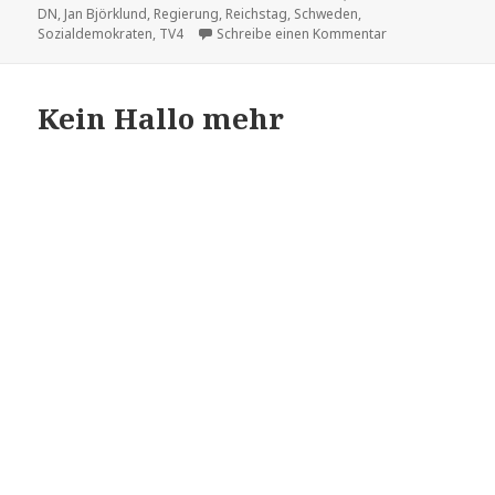
am
DN
,
Jan Björklund
,
Regierung
,
Reichstag
,
Schweden
,
zu Budgetprome
Sozialdemokraten
,
TV4
Schreibe einen Kommentar
Kein Hallo mehr