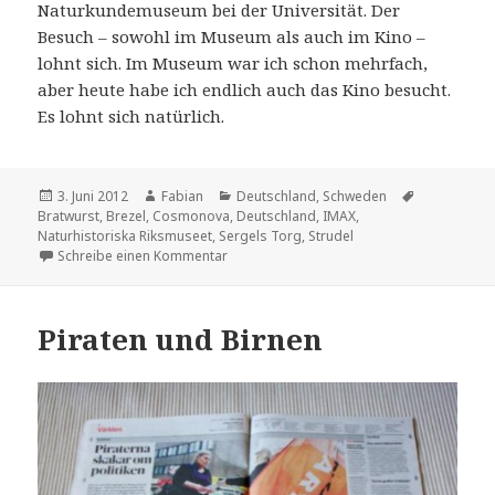
Naturkundemuseum bei der Universität. Der
Besuch – sowohl im Museum als auch im Kino –
lohnt sich. Im Museum war ich schon mehrfach,
aber heute habe ich endlich auch das Kino besucht.
Es lohnt sich natürlich.
Veröffentlicht
Autor
Kategorien
Schlagwört
3. Juni 2012
Fabian
Deutschland
,
Schweden
am
Bratwurst
,
Brezel
,
Cosmonova
,
Deutschland
,
IMAX
,
Naturhistoriska Riksmuseet
,
Sergels Torg
,
Strudel
zu Die kleinen Freuden
Schreibe einen Kommentar
Piraten und Birnen