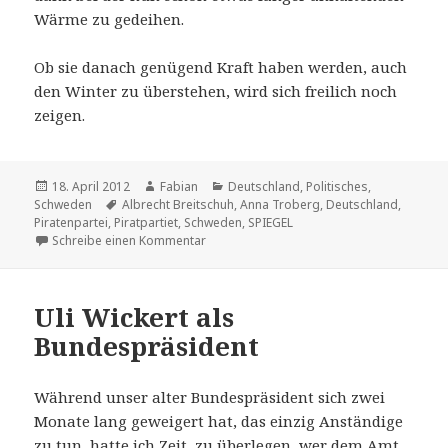
Wärme zu gedeihen.
Ob sie danach genügend Kraft haben werden, auch
den Winter zu überstehen, wird sich freilich noch
zeigen.
Veröffentlicht
Autor
Kategorien
18. April 2012
Fabian
Deutschland
,
Politisches
,
am
Schlagwörter
Schweden
Albrecht Breitschuh
,
Anna Troberg
,
Deutschland
,
Piratenpartei
,
Piratpartiet
,
Schweden
,
SPIEGEL
zu Piraten und Birnen
Schreibe einen Kommentar
Uli Wickert als
Bundespräsident
Während unser alter Bundespräsident sich zwei
Monate lang geweigert hat, das einzig Anständige
zu tun, hatte ich Zeit, zu überlegen, wer dem Amt