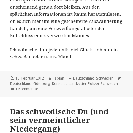
anscheinend genau dort bleiben. Aus den
spärlichen Informationen ist kaum herauszulesen,
ob es sich hier um eine gescheiterte Auswanderung
handelt, um eine Verzweiflungstat oder den
Entschluss eines verwirrten Mannes.
Ich wünsche ihm jedenfalls viel Glück – ob nun in
Schweden oder Deutschland.
Veröffentlicht
Autor
Kategorien
Schla
15. Februar 2012
Fabian
Deutschland
,
Schweden
am
Deutschland
,
Göteborg
,
Konsulat
,
Landvetter
,
Polizei
,
Schweden
zu Landvetter und Krakosien
1 Kommentar
Das schwedische Du (und
sein vermeintlicher
Niedergang)