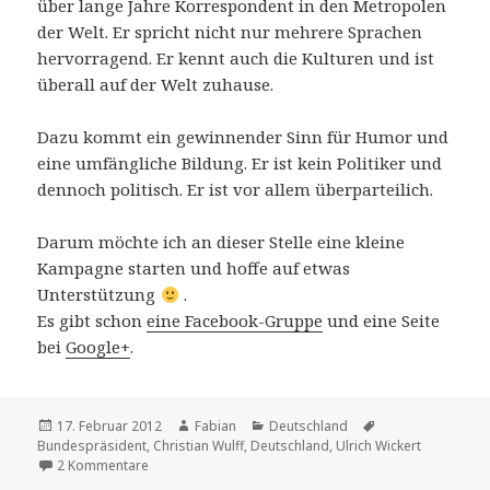
über lange Jahre Korrespondent in den Metropolen
der Welt. Er spricht nicht nur mehrere Sprachen
hervorragend. Er kennt auch die Kulturen und ist
überall auf der Welt zuhause.
Dazu kommt ein gewinnender Sinn für Humor und
eine umfängliche Bildung. Er ist kein Politiker und
dennoch politisch. Er ist vor allem überparteilich.
Darum möchte ich an dieser Stelle eine kleine
Kampagne starten und hoffe auf etwas
Unterstützung
.
Es gibt schon
eine Facebook-Gruppe
und eine Seite
bei
Google+
.
Veröffentlicht
Autor
Kategorien
Schlagwörter
17. Februar 2012
Fabian
Deutschland
am
Bundespräsident
,
Christian Wulff
,
Deutschland
,
Ulrich Wickert
zu Uli Wickert als Bundespräsident
2 Kommentare