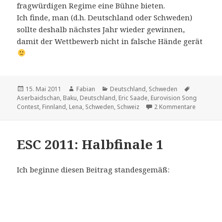
fragwürdigen Regime eine Bühne bieten.
Ich finde, man (d.h. Deutschland oder Schweden)
sollte deshalb nächstes Jahr wieder gewinnen,
damit der Wettbewerb nicht in falsche Hände gerät
Veröffentlicht
Autor
Kategorien
Schlagwör
15. Mai 2011
Fabian
Deutschland
,
Schweden
am
Aserbaidschan
,
Baku
,
Deutschland
,
Eric Saade
,
Eurovision Song
zu Nächst
Contest
,
Finnland
,
Lena
,
Schweden
,
Schweiz
2 Kommentare
ESC 2011: Halbfinale 1
Ich beginne diesen Beitrag standesgemäß: