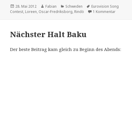
Veröffentlicht
Autor
Kategorien
Schlagwörter
28. Mai 2012
Fabian
Schweden
Eurovision Song
am
zu Von un
Contest
,
Loreen
,
Oscar-Fredriksborg
,
Rindö
1 Kommentar
Nächster Halt Baku
Der beste Beitrag kam gleich zu Beginn des Abends: