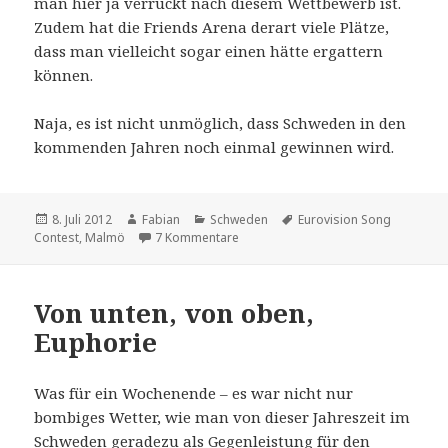
man hier ja verrückt nach diesem Wettbewerb ist.
Zudem hat die Friends Arena derart viele Plätze,
dass man vielleicht sogar einen hätte ergattern
können.
Naja, es ist nicht unmöglich, dass Schweden in den
kommenden Jahren noch einmal gewinnen wird.
Veröffentlicht
Autor
Kategorien
Schlagwörter
8. Juli 2012
Fabian
Schweden
Eurovision Song
am
zu Schade eigentlich: ESC 2013 finde
Contest
,
Malmö
7 Kommentare
Von unten, von oben,
Euphorie
Was für ein Wochenende – es war nicht nur
bombiges Wetter, wie man von dieser Jahreszeit im
Schweden geradezu als Gegenleistung für den