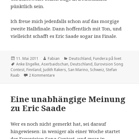
pünktlich sein.
Ich freue mich jedenfalls schon auf das morgige
zweite Halbfinale. Dann hoffentlich mit Ton, und
vielleicht schafft es Eric Saade sogar ins Finale.
Veröffentlicht
Autor
Kategorien
11. Mai 2011
Fabian
Deutschland
,
Fundera på livet
am
Schlagwörter
Anke Engelke
,
Aserbaidschan
,
Deutschland
,
Eurovision Song
Contest
,
Finnland
,
Judith Rakers
,
San Marino
,
Schweiz
,
Stefan
zu ESC 2011: Halbfinale 1
Raab
2 Kommentare
Eine unabhängige Meinung
zu Eric Saade
Wer es noch nicht gemerkt hat, sei darauf
hingewiesen: in weniger als einer Woche startet
der Eurovision Song Contest, und zwar in