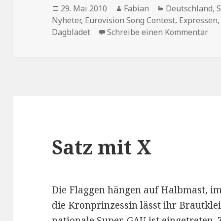
Veröffentlicht
Autor
Kategorien
29. Mai 2010
Fabian
Deutschland
,
am
Nyheter
,
Eurovision Song Contest
,
Expressen
zu 
Dagbladet
Schreibe einen Kommentar
Satz mit X
Die Flaggen hängen auf Halbmast, im
die Kronprinzessin lässt ihr Brautkl
nationale Super-GAU ist eingetreten. 