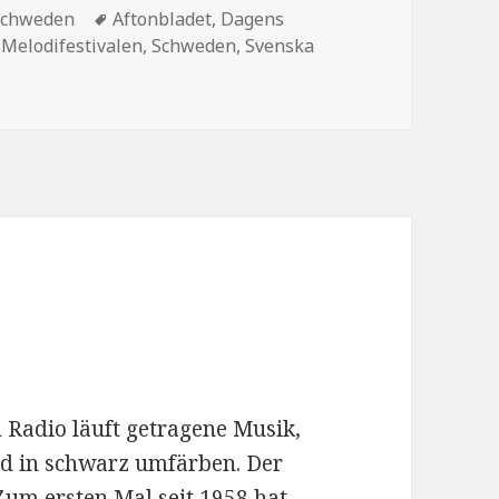
Schlagwörter
Schweden
Aftonbladet
,
Dagens
,
Melodifestivalen
,
Schweden
,
Svenska
Noch 2 Stunden
 Radio läuft getragene Musik,
eid in schwarz umfärben. Der
Zum ersten Mal seit 1958 hat