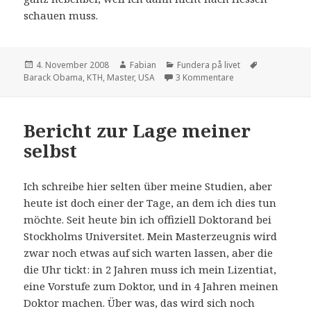
schauen muss.
Veröffentlicht
Autor
Kategorien
Schlagwörte
4. November 2008
Fabian
Fundera på livet
am
zu Change
Barack Obama
,
KTH
,
Master
,
USA
3 Kommentare
Bericht zur Lage meiner
selbst
Ich schreibe hier selten über meine Studien, aber
heute ist doch einer der Tage, an dem ich dies tun
möchte. Seit heute bin ich offiziell Doktorand bei
Stockholms Universitet. Mein Masterzeugnis wird
zwar noch etwas auf sich warten lassen, aber die
die Uhr tickt: in 2 Jahren muss ich mein Lizentiat,
eine Vorstufe zum Doktor, und in 4 Jahren meinen
Doktor machen. Über was, das wird sich noch