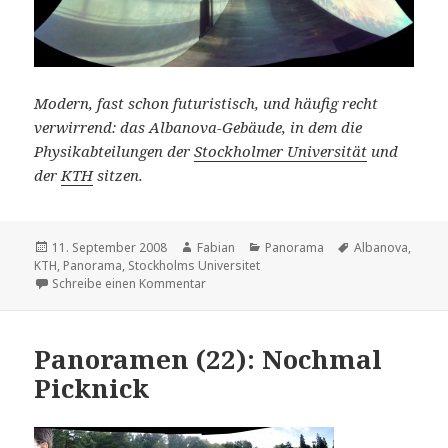
Modern, fast schon futuristisch, und häufig recht
verwirrend: das Albanova-Gebäude, in dem die
Physikabteilungen der
Stockholmer Universität
und
der
KTH
sitzen.
Veröffentlicht
Autor
Kategorien
Schlagwörter
11. September 2008
Fabian
Panorama
Albanova
,
am
KTH
,
Panorama
,
Stockholms Universitet
zu Panoramen (31): Albanova innen
Schreibe einen Kommentar
Panoramen (22): Nochmal
Picknick