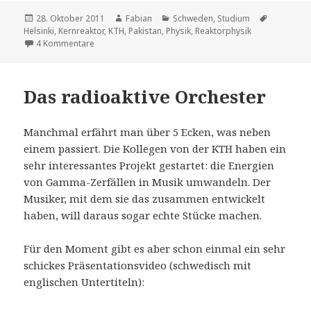
Veröffentlicht
Autor
Kategorien
Schlagwör
28. Oktober 2011
Fabian
Schweden
,
Studium
am
Helsinki
,
Kernreaktor
,
KTH
,
Pakistan
,
Physik
,
Reaktorphysik
zu Studentenschwund – die Folgen der Studiengebühre
4 Kommentare
Das radioaktive Orchester
Manchmal erfährt man über 5 Ecken, was neben
einem passiert. Die Kollegen von der KTH haben ein
sehr interessantes Projekt gestartet: die Energien
von Gamma-Zerfällen in Musik umwandeln. Der
Musiker, mit dem sie das zusammen entwickelt
haben, will daraus sogar echte Stücke machen.
Für den Moment gibt es aber schon einmal ein sehr
schickes Präsentationsvideo (schwedisch mit
englischen Untertiteln):