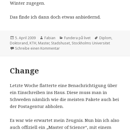
Winter zugegen.
Das finde ich dann doch etwas anbiedernd.
Veröffentlicht
Autor
Kategorien
Schlagwörter
5. April 2009
Fabian
Fundera på livet
Diplom
,
am
Doktorand
,
KTH
,
Master
,
Stadshuset
,
Stockholms Universitet
zu Immer diese High Society
Schreibe einen Kommentar
Change
Letzte Woche flatterte eine Benachrichtigung über
ein Einschreiben ins Haus. Diese muss man in
Schweden nämlich wie die meisten Pakete auch bei
der Postagentur abholen.
Es war wie erwartet mein Zeugnis. Nun bin ich also
auch offiziell ein „Master of Science“, mit einem