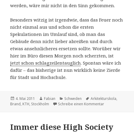
werden, wäre mir nicht in den Sinn gekommen.
Besonders witzig ist irgendwie, dass das Feuer noch
nicht einmal aus und schon die ersten
Spekulationen im Umlauf sind, ob man das
Gebäude denn nicht lieber abreißen und durch
etwas ansehnlicheres ersetzen sollte. Worüber wir
hier im Büro diesen Morgen noch scherzten, ist
jetzt schon schlagzeilentauglich
. Spontan wäre ich
dafür – das bisherige ist nun wirklich keine Zierde
für Stadt und Hochschule.
Veröffentlicht
Autor
Kategorien
Schlagwörter
4. Mai 2011
Fabian
Schweden
Arkitekturskola
,
am
zu Feuer in der A
Brand
,
KTH
,
Stockholm
Schreibe einen Kommentar
Immer diese High Society