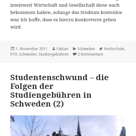
inwieweit Wirtschaft und Gesellschaft diese auch
bekommen haben, solange das Studium kostenlos
war. Ich hoffe, dass es hierzu konkreteres geben
wird.
Veröffentlicht
Autor
Kategorien
Schlagwörter
1. November 2011
Fabian
Schweden
Hochschule
,
am
zu Studentenschwu
KTH
,
Schweden
,
Studiengebühren
2 Kommentare
Studentenschwund – die
Folgen der
Studiengebühren in
Schweden (2)