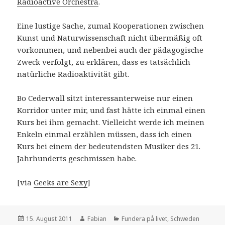
Radioactive Orchestra
.
Eine lustige Sache, zumal Kooperationen zwischen
Kunst und Naturwissenschaft nicht übermäßig oft
vorkommen, und nebenbei auch der pädagogische
Zweck verfolgt, zu erklären, dass es tatsächlich
natürliche Radioaktivität gibt.
Bo Cederwall sitzt interessanterweise nur einen
Korridor unter mir, und fast hätte ich einmal einen
Kurs bei ihm gemacht. Vielleicht werde ich meinen
Enkeln einmal erzählen müssen, dass ich einen
Kurs bei einem der bedeutendsten Musiker des 21.
Jahrhunderts geschmissen habe.
[via
Geeks are Sexy
]
Veröffentlicht
Autor
Kategorien
15. August 2011
Fabian
Fundera på livet
,
Schweden