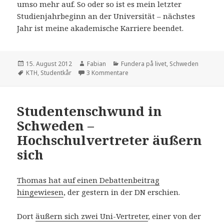
umso mehr auf. So oder so ist es mein letzter
Studienjahrbeginn an der Universität – nächstes
Jahr ist meine akademische Karriere beendet.
Veröffentlicht
Autor
Kategorien
15. August 2012
Fabian
Fundera på livet
,
Schweden
am
Schlagwörter
zu Studienjahrbeginn
KTH
,
Studentkår
3 Kommentare
Studentenschwund in
Schweden –
Hochschulvertreter äußern
sich
Thomas hat auf einen Debattenbeitrag
hingewiesen
, der gestern in der DN erschien.
Dort
äußern sich zwei Uni-Vertreter
, einer von der