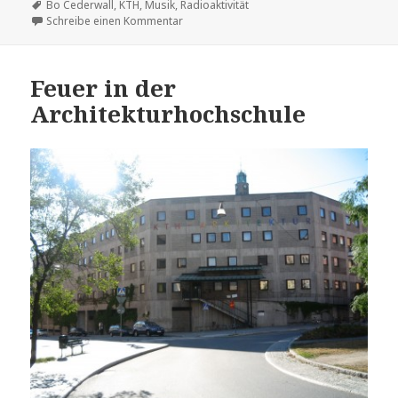
am
Schlagwörter
Bo Cederwall
,
KTH
,
Musik
,
Radioaktivität
zu Das radioaktive Orchester
Schreibe einen Kommentar
Feuer in der
Architekturhochschule