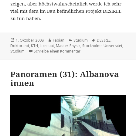
zeigen, aber höchstwahrscheinlich werde ich sehr
viel mit dem im Bau befindlichen Projekt
DESIREE
zu tun haben.
Veröffentlicht
Autor
Kategorien
Schlagwörter
1. Oktober 2008
Fabian
Studium
DESIREE
,
am
Doktorand
,
KTH
,
Lizentiat
,
Master
,
Physik
,
Stockholms Universitet
,
zu Bericht zur Lage meiner selb
Studium
Schreibe einen Kommentar
Panoramen (31): Albanova
innen