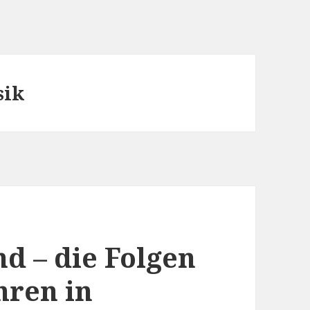
sik
d – die Folgen
hren in