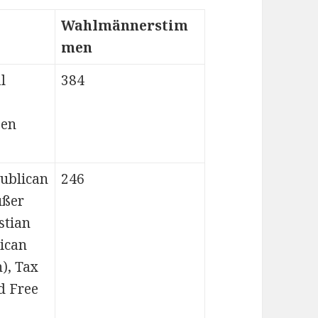
Wahlmännerstim
men
l
384
een
publican
246
ußer
stian
ican
), Tax
d Free