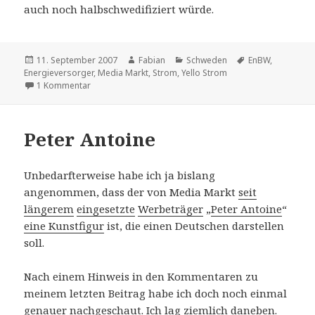
auch noch halbschwedifiziert würde.
Veröffentlicht
Autor
Kategorien
Schlagwörter
11. September 2007
Fabian
Schweden
EnBW
,
am
Energieversorger
,
Media Markt
,
Strom
,
Yello Strom
zu Gelber Strom
1 Kommentar
Peter Antoine
Unbedarfterweise habe ich ja bislang
angenommen, dass der von Media Markt
seit
längerem
eingesetzte
Werbeträger
„
Peter Antoine
“
eine Kunstfigur
ist, die einen Deutschen darstellen
soll.
Nach einem Hinweis in den Kommentaren zu
meinem letzten Beitrag habe ich doch noch einmal
genauer nachgeschaut. Ich lag ziemlich daneben.