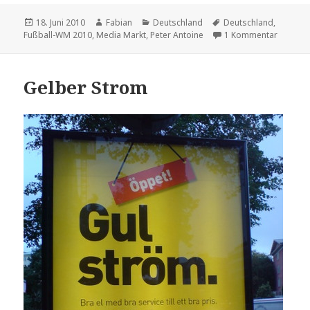
Veröffentlicht
Autor
Kategorien
Schlagwörter
18. Juni 2010
Fabian
Deutschland
Deutschland
,
am
zu WM-G
Fußball-WM 2010
,
Media Markt
,
Peter Antoine
1 Kommentar
Gelber Strom