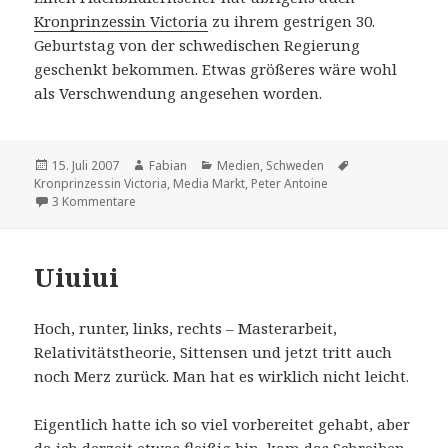
Kronprinzessin Victoria
zu ihrem gestrigen 30.
Geburtstag von der schwedischen Regierung
geschenkt bekommen. Etwas größeres wäre wohl
als Verschwendung angesehen worden.
Veröffentlicht
Autor
Kategorien
Schlagwörter
15. Juli 2007
Fabian
Medien
,
Schweden
am
Kronprinzessin Victoria
,
Media Markt
,
Peter Antoine
zu Platt-TV
3 Kommentare
Uiuiui
Hoch, runter, links, rechts – Masterarbeit,
Relativitätstheorie, Sittensen und jetzt tritt auch
noch Merz zurück. Man hat es wirklich nicht leicht.
Eigentlich hatte ich so viel vorbereitet gehabt, aber