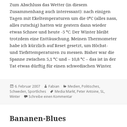
Zum Abschluss das Wetter (in diesem
Zusammenhang auch interessant): nach einigen
Tagen mit Ekeltemperaturen um die 0°C (alles nass,
alles rutschig) hatten wir gestern dann wieder
etwas Schnee und heute -5 °C. Der Winter bleibt
trotzdem eine Enttäuschung. Meinen Thermometer
habe ich kürzlich auf Reset gesetzt, um Höchst-
und Tiefsttemperaturen zu messen. Bisher war die
Spanne zwischen 5,1 °C und – 10,8 °C – das ist in der
Tat etwas dürftig für einen schwedischen Winter.
Veröffentlicht
Autor
Kategorien
6. Februar 2007
Fabian
Medien
,
Politisches
,
am
Schlagwörter
Schweden
,
Sportliches
Media Markt
,
Peter Antoine
,
SL
,
zu Uiuiui
Winter
Schreibe einen Kommentar
Bananen-Blues