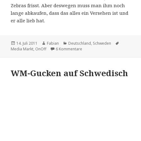
Zebras frisst. Aber deswegen muss man ihm noch
lange abkaufen, dass das alles ein Versehen ist und
er alle lieb hat.
Veröffentlicht
Autor
Kategorien
Schlagwört
14. Juli 2011
Fabian
Deutschland
,
Schweden
am
zu Die Philanthropen vom Media
Media Markt
,
OnOff
6 Kommentare
WM-Gucken auf Schwedisch