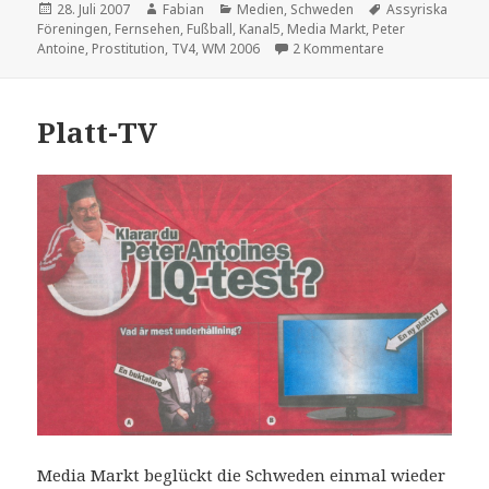
Veröffentlicht
Autor
Kategorien
Schlagwörter
28. Juli 2007
Fabian
Medien
,
Schweden
Assyriska
am
Föreningen
,
Fernsehen
,
Fußball
,
Kanal5
,
Media Markt
,
Peter
zu Peter Antoine
Antoine
,
Prostitution
,
TV4
,
WM 2006
2 Kommentare
Platt-TV
Media Markt beglückt die Schweden einmal wieder