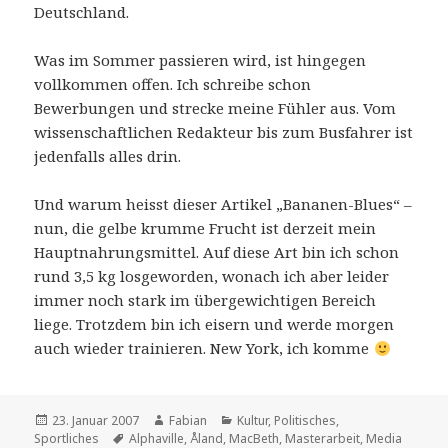
Deutschland.
Was im Sommer passieren wird, ist hingegen
vollkommen offen. Ich schreibe schon
Bewerbungen und strecke meine Fühler aus. Vom
wissenschaftlichen Redakteur bis zum Busfahrer ist
jedenfalls alles drin.
Und warum heisst dieser Artikel „Bananen-Blues“ –
nun, die gelbe krumme Frucht ist derzeit mein
Hauptnahrungsmittel. Auf diese Art bin ich schon
rund 3,5 kg losgeworden, wonach ich aber leider
immer noch stark im übergewichtigen Bereich
liege. Trotzdem bin ich eisern und werde morgen
auch wieder trainieren. New York, ich komme
Veröffentlicht
Autor
Kategorien
23. Januar 2007
Fabian
Kultur
,
Politisches
,
am
Schlagwörter
Sportliches
Alphaville
,
Åland
,
MacBeth
,
Masterarbeit
,
Media