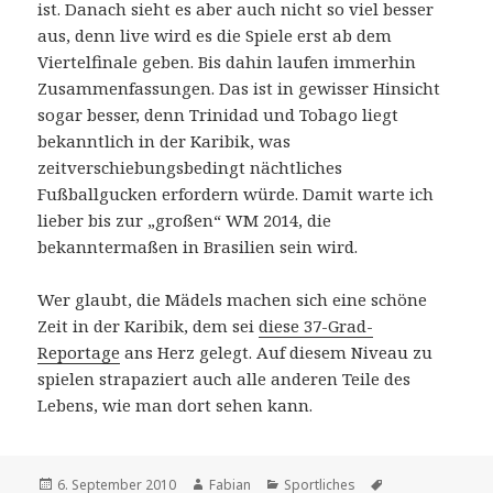
ist. Danach sieht es aber auch nicht so viel besser
aus, denn live wird es die Spiele erst ab dem
Viertelfinale geben. Bis dahin laufen immerhin
Zusammenfassungen. Das ist in gewisser Hinsicht
sogar besser, denn Trinidad und Tobago liegt
bekanntlich in der Karibik, was
zeitverschiebungsbedingt nächtliches
Fußballgucken erfordern würde. Damit warte ich
lieber bis zur „großen“ WM 2014, die
bekanntermaßen in Brasilien sein wird.
Wer glaubt, die Mädels machen sich eine schöne
Zeit in der Karibik, dem sei
diese 37-Grad-
Reportage
ans Herz gelegt. Auf diesem Niveau zu
spielen strapaziert auch alle anderen Teile des
Lebens, wie man dort sehen kann.
Veröffentlicht
Autor
Kategorien
Schlagwörter
6. September 2010
Fabian
Sportliches