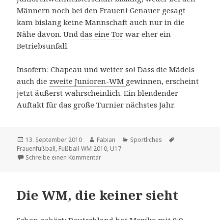
Männern noch bei den Frauen! Genauer gesagt
kam bislang keine Mannschaft auch nur in die
Nähe davon. Und
das eine Tor
war eher ein
Betriebsunfall.
Insofern: Chapeau und weiter so! Dass die Mädels
auch die
zweite Junioren-WM
gewinnen, erscheint
jetzt äußerst wahrscheinlich. Ein blendender
Auftakt für das große Turnier nächstes Jahr.
Veröffentlicht
Autor
Kategorien
Schlagwörter
13. September 2010
Fabian
Sportliches
am
Frauenfußball
,
Fußball-WM 2010
,
U17
zu Übrigens: Deutschland wird Weltmeiste
Schreibe einen Kommentar
Die WM, die keiner sieht
Schon gehört:
Deutschland hat Mexiko mit 9:0