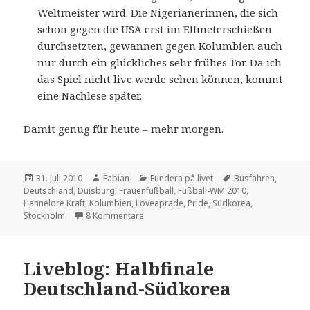
Weltmeister wird. Die Nigerianerinnen, die sich
schon gegen die USA erst im Elfmeterschießen
durchsetzten, gewannen gegen Kolumbien auch
nur durch ein glückliches sehr frühes Tor. Da ich
das Spiel nicht live werde sehen können, kommt
eine Nachlese später.
Damit genug für heute – mehr morgen.
Veröffentlicht
Autor
Kategorien
Schlagwörter
31. Juli 2010
Fabian
Fundera på livet
Busfahren
,
am
Deutschland
,
Duisburg
,
Frauenfußball
,
Fußball-WM 2010
,
Hannelore Kraft
,
Kolumbien
,
Loveaprade
,
Pride
,
Südkorea
,
zu Gedanken zum Tage
Stockholm
8 Kommentare
Liveblog: Halbfinale
Deutschland-Südkorea