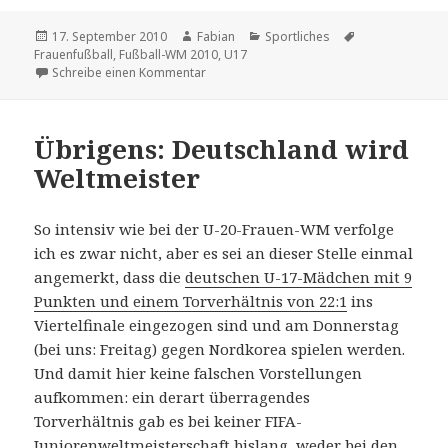
Veröffentlicht
Autor
Kategorien
Schlagwörter
17. September 2010
Fabian
Sportliches
am
Frauenfußball
,
Fußball-WM 2010
,
U17
zu Schade
Schreibe einen Kommentar
Übrigens: Deutschland wird
Weltmeister
So intensiv wie bei der U-20-Frauen-WM verfolge
ich es zwar nicht, aber es sei an dieser Stelle einmal
angemerkt, dass die
deutschen U-17-Mädchen mit 9
Punkten und einem Torverhältnis von 22:1
ins
Viertelfinale eingezogen sind und am Donnerstag
(bei uns: Freitag) gegen Nordkorea spielen werden.
Und damit hier keine falschen Vorstellungen
aufkommen: ein derart überragendes
Torverhältnis gab es bei keiner FIFA-
Juniorenweltmeisterschaft bislang, weder bei den