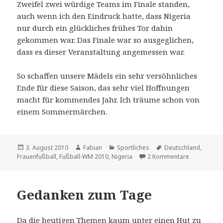
Zweifel zwei würdige Teams im Finale standen,
auch wenn ich den Eindruck hatte, dass Nigeria
nur durch ein glückliches frühes Tor dahin
gekommen war. Das Finale war so ausgeglichen,
dass es dieser Veranstaltung angemessen war.
So schaffen unsere Mädels ein sehr versöhnliches
Ende für diese Saison, das sehr viel Hoffnungen
macht für kommendes Jahr. Ich träume schon von
einem Sommermärchen.
Veröffentlicht
Autor
Kategorien
Schlagwörter
3. August 2010
Fabian
Sportliches
Deutschland
,
am
zu Deutschl
Frauenfußball
,
Fußball-WM 2010
,
Nigeria
2 Kommentare
Gedanken zum Tage
Da die heutigen Themen kaum unter einen Hut zu