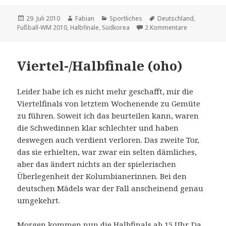
Veröffentlicht
Autor
Kategorien
Schlagwörter
29. Juli 2010
Fabian
Sportliches
Deutschland
,
am
zu Liveblog: 
Fußball-WM 2010
,
Halbfinale
,
Südkorea
2 Kommentare
Viertel-/Halbfinale (oho)
Leider habe ich es nicht mehr geschafft, mir die
Viertelfinals von letztem Wochenende zu Gemüte
zu führen. Soweit ich das beurteilen kann, waren
die Schwedinnen klar schlechter und haben
deswegen auch verdient verloren. Das zweite Tor,
das sie erhielten, war zwar ein selten dämliches,
aber das ändert nichts an der spielerischen
Überlegenheit der Kolumbianerinnen. Bei den
deutschen Mädels war der Fall anscheinend genau
umgekehrt.
Morgen kommen nun die Halbfinals ab 15 Uhr. Da