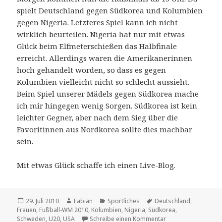
spielt Deutschland gegen Südkorea und Kolumbien
gegen Nigeria. Letzteres Spiel kann ich nicht
wirklich beurteilen. Nigeria hat nur mit etwas
Glück beim Elfmeterschießen das Halbfinale
erreicht. Allerdings waren die Amerikanerinnen
hoch gehandelt worden, so dass es gegen
Kolumbien vielleicht nicht so schlecht aussieht.
Beim Spiel unserer Mädels gegen Südkorea mache
ich mir hingegen wenig Sorgen. Südkorea ist kein
leichter Gegner, aber nach dem Sieg über die
Favoritinnen aus Nordkorea sollte dies machbar
sein.
Mit etwas Glück schaffe ich einen Live-Blog.
Veröffentlicht
Autor
Kategorien
Schlagwörter
29. Juli 2010
Fabian
Sportliches
Deutschland
,
am
Frauen
,
Fußball-WM 2010
,
Kolumbien
,
Nigeria
,
Südkorea
,
zu Viertel-/Halbfinal
Schweden
,
U20
,
USA
Schreibe einen Kommentar