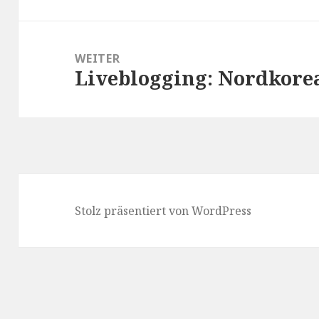
Beitrag:
WEITER
Liveblogging: Nordkore
Nächster
Beitrag:
Stolz präsentiert von WordPress