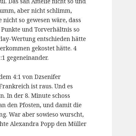
oul. Das sah Amélie nicht so und
 Dumm, aber nicht schlimm,
e nicht so gewesen wäre, dass
Punkte und Torverhältnis so
Play-Wertung entschieden hätte
terkommen gekostet hätte. 4
1:1 gegeneinander.
 dem 4:1 von Dzsenifer
rankreich ist raus. Und es
n. In der 8. Minute schoss
an den Pfosten, und damit die
ng. War aber sowieso wurscht,
achte Alexandra Popp den Müller