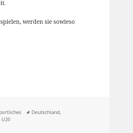
it.
 spielen, werden sie sowieso
Schlagwörter
portliches
Deutschland
,
,
U20