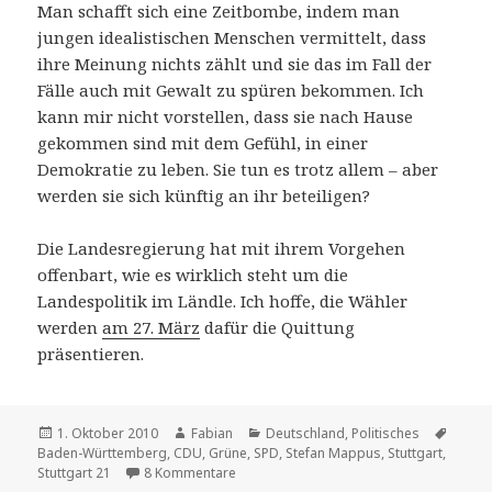
Man schafft sich eine Zeitbombe, indem man
jungen idealistischen Menschen vermittelt, dass
ihre Meinung nichts zählt und sie das im Fall der
Fälle auch mit Gewalt zu spüren bekommen. Ich
kann mir nicht vorstellen, dass sie nach Hause
gekommen sind mit dem Gefühl, in einer
Demokratie zu leben. Sie tun es trotz allem – aber
werden sie sich künftig an ihr beteiligen?
Die Landesregierung hat mit ihrem Vorgehen
offenbart, wie es wirklich steht um die
Landespolitik im Ländle. Ich hoffe, die Wähler
werden
am 27. März
dafür die Quittung
präsentieren.
Veröffentlicht
Autor
Kategorien
Schla
1. Oktober 2010
Fabian
Deutschland
,
Politisches
am
Baden-Württemberg
,
CDU
,
Grüne
,
SPD
,
Stefan Mappus
,
Stuttgart
,
zu Meine 5 Cent zu Stuttgart 21
Stuttgart 21
8 Kommentare