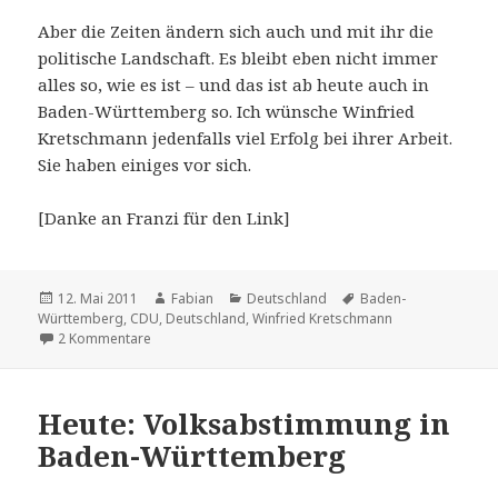
Aber die Zeiten ändern sich auch und mit ihr die
politische Landschaft. Es bleibt eben nicht immer
alles so, wie es ist – und das ist ab heute auch in
Baden-Württemberg so. Ich wünsche Winfried
Kretschmann jedenfalls viel Erfolg bei ihrer Arbeit.
Sie haben einiges vor sich.
[Danke an Franzi für den Link]
Veröffentlicht
Autor
Kategorien
Schlagwörter
12. Mai 2011
Fabian
Deutschland
Baden-
am
Württemberg
,
CDU
,
Deutschland
,
Winfried Kretschmann
zu Ein historischer Tag
2 Kommentare
Heute: Volksabstimmung in
Baden-Württemberg