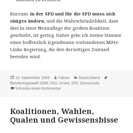
Kurzum:
in der SPD und für die SPD muss sich
einiges ändern
, und die Wahrscheinlichkeit, dass
dies in einer Neuauflage der großen Koalition
geschieht, ist gering. Daher gebe ich meine Stimme
einer hoffentlich irgendwann vorhandenen Mitte-
Links-Regierung, die den derzeitigen Zustand
beenden wird.
Veröffentlicht
Autor
Kategorien
Schlagwörter
23. September 2009
Fabian
Deutschland
am
Bundestagswahl 2009
,
CDU
,
Grüne
,
SPD
,
Zensursula
zu And the winner is
Schreibe einen Kommentar
Koalitionen, Wahlen,
Qualen und Gewissensbisse