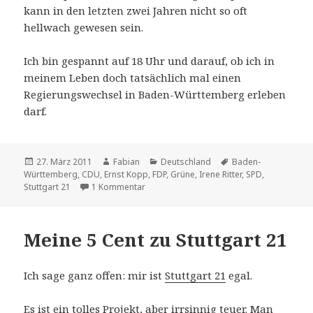
kann in den letzten zwei Jahren nicht so oft
hellwach gewesen sein.
Ich bin gespannt auf 18 Uhr und darauf, ob ich in
meinem Leben doch tatsächlich mal einen
Regierungswechsel in Baden-Württemberg erleben
darf.
Veröffentlicht
Autor
Kategorien
Schlagwörter
27. März 2011
Fabian
Deutschland
Baden-
am
Württemberg
,
CDU
,
Ernst Kopp
,
FDP
,
Grüne
,
Irene Ritter
,
SPD
,
zu Heute: Volksabstimmung in Baden-Wü
Stuttgart 21
1 Kommentar
Meine 5 Cent zu Stuttgart 21
Ich sage ganz offen: mir ist
Stuttgart 21
egal.
Es ist ein tolles Projekt, aber irrsinnig teuer. Man