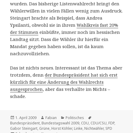
wurden. Das bisherige Listenwahlrecht bringt den
Wählerwillen in vielen Fällen wenig zum Ausdruck.
Steingart brachte als Beispiel, dass Andrea
Ypsilanti, obwohl sie in ihrem
Wahlkreis fast 20%
der Stimmen
einbüßte, immer noch im hessischen
Landtag sitzt. Dass die Wähler ihr hierfür ein
Mandat gegeben haben sollen, ist da kaum
nachzuvollziehen.
Das ist nichts neues. Interessant ist das Thema aber
trotzdem, denn
der Bundespräsident hat sich erst
kürzlich für eine Änderung des Wahlrechts
ausgesprochen
, aber das verhallte im Nichts –
schade.
Veröffentlicht
Autor
Kategorien
Schlagwörter
1. April 2009
Fabian
Politisches
am
Bundespräsident
,
Bundestagswahl 2009
,
CDU
,
CDU/CSU
,
FDP
,
Gabor Steingart
,
Grüne
,
Horst Köhler
,
Linke
,
Nichtwähler
,
SPD