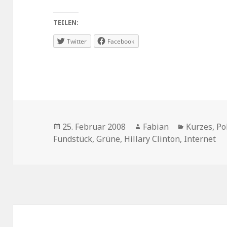
TEILEN:
Twitter
Facebook
Veröffentlicht
Autor
Kategorie
25. Februar 2008
Fabian
Kurzes
,
Po
am
Fundstück
,
Grüne
,
Hillary Clinton
,
Internet