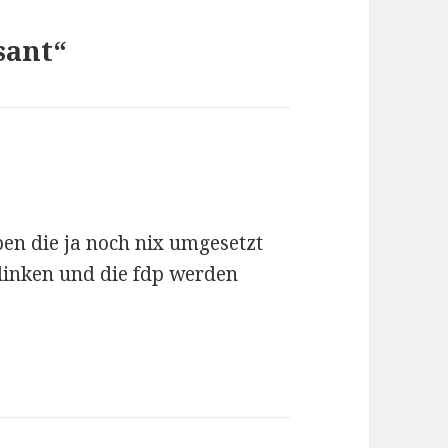
sant“
n die ja noch nix umgesetzt
e linken und die fdp werden