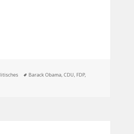
n
Schlagwörter
litisches
Barack Obama
,
CDU
,
FDP
,