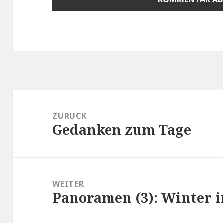
Beitragsnavigation
ZURÜCK
Gedanken zum Tage
Vorheriger
Beitrag:
WEITER
Panoramen (3): Winter 
Nächster
Beitrag: