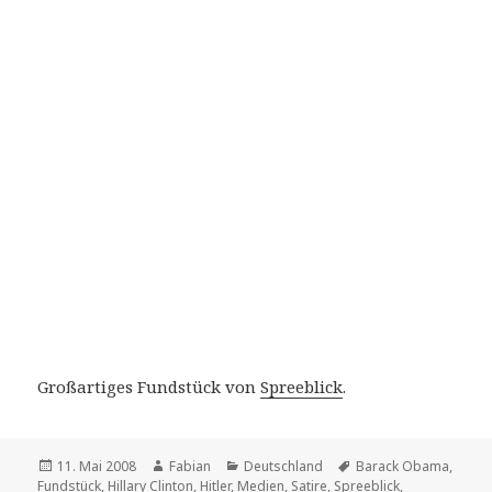
Großartiges Fundstück von
Spreeblick
.
Veröffentlicht
Autor
Kategorien
Schlagwörter
11. Mai 2008
Fabian
Deutschland
Barack Obama
,
am
Fundstück
,
Hillary Clinton
,
Hitler
,
Medien
,
Satire
,
Spreeblick
,