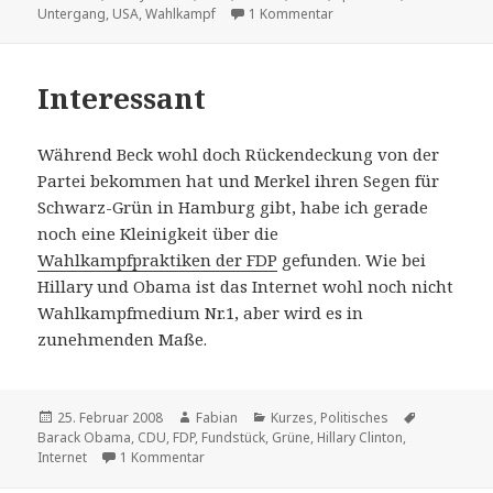
zu Derber Humor
Untergang
,
USA
,
Wahlkampf
1 Kommentar
Interessant
Während Beck wohl doch Rückendeckung von der
Partei bekommen hat und Merkel ihren Segen für
Schwarz-Grün in Hamburg gibt, habe ich gerade
noch eine Kleinigkeit über die
Wahlkampfpraktiken der FDP
gefunden. Wie bei
Hillary und Obama ist das Internet wohl noch nicht
Wahlkampfmedium Nr.1, aber wird es in
zunehmenden Maße.
Veröffentlicht
Autor
Kategorien
Schlagwört
25. Februar 2008
Fabian
Kurzes
,
Politisches
am
Barack Obama
,
CDU
,
FDP
,
Fundstück
,
Grüne
,
Hillary Clinton
,
zu Interessant
Internet
1 Kommentar