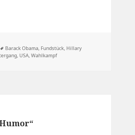
Schlagwörter
Barack Obama
,
Fundstück
,
Hillary
tergang
,
USA
,
Wahlkampf
r Humor“