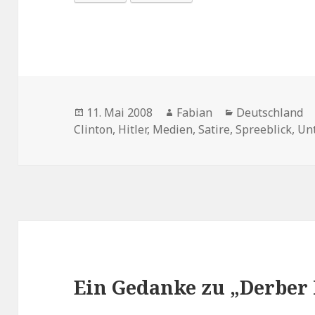
Veröffentlicht
Autor
Kategorien
11. Mai 2008
Fabian
Deutschland
am
Clinton
,
Hitler
,
Medien
,
Satire
,
Spreeblick
,
Un
Ein Gedanke zu „Derbe