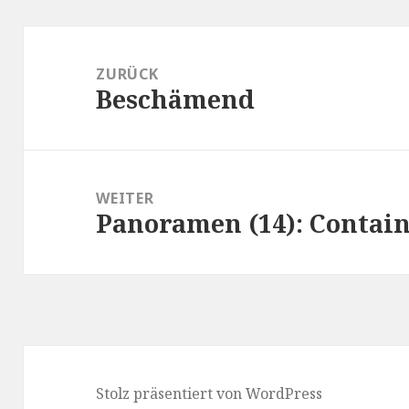
Beitragsnavigation
ZURÜCK
Beschämend
Vorheriger
Beitrag:
WEITER
Panoramen (14): Contai
Nächster
Beitrag:
Stolz präsentiert von WordPress