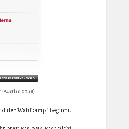
(Ausriss: dn.se)
nd der Wahlkampf beginnt.
ht brav aus, was auch nicht