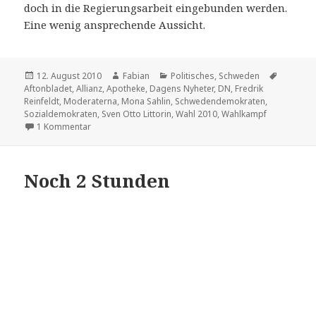
doch in die Regierungsarbeit eingebunden werden.
Eine wenig ansprechende Aussicht.
Veröffentlicht
Autor
Kategorien
Schlagw
12. August 2010
Fabian
Politisches
,
Schweden
am
Aftonbladet
,
Allianz
,
Apotheke
,
Dagens Nyheter
,
DN
,
Fredrik
Reinfeldt
,
Moderaterna
,
Mona Sahlin
,
Schwedendemokraten
,
Sozialdemokraten
,
Sven Otto Littorin
,
Wahl 2010
,
Wahlkampf
zu State of the Wahlkampf
1 Kommentar
Noch 2 Stunden