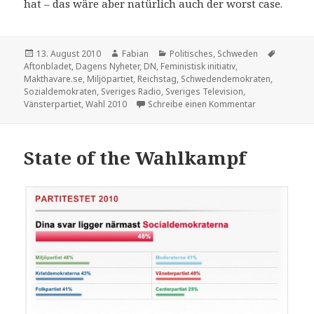
hat – das wäre aber natürlich auch der worst case.
Veröffentlicht
Autor
Kategorien
Schlagw
13. August 2010
Fabian
Politisches
,
Schweden
am
Aftonbladet
,
Dagens Nyheter
,
DN
,
Feministisk initiativ
,
Makthavare.se
,
Miljöpartiet
,
Reichstag
,
Schwedendemokraten
,
Sozialdemokraten
,
Sveriges Radio
,
Sveriges Television
,
zu Parteinähen
Vänsterpartiet
,
Wahl 2010
Schreibe einen Kommentar
State of the Wahlkampf