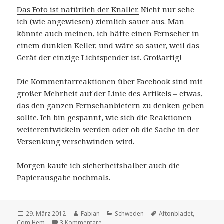
Das Foto ist natürlich der Knaller.
Nicht nur sehe
ich (wie angewiesen) ziemlich sauer aus. Man
könnte auch meinen, ich hätte einen Fernseher in
einem dunklen Keller, und wäre so sauer, weil das
Gerät der einzige Lichtspender ist. Großartig!
Die Kommentarreaktionen über Facebook sind mit
großer Mehrheit auf der Linie des Artikels – etwas,
das den ganzen Fernsehanbietern zu denken geben
sollte. Ich bin gespannt, wie sich die Reaktionen
weiterentwickeln werden oder ob die Sache in der
Versenkung verschwinden wird.
Morgen kaufe ich sicherheitshalber auch die
Papierausgabe nochmals.
Veröffentlicht
Autor
Kategorien
Schlagwörter
29. März 2012
Fabian
Schweden
Aftonbladet
,
am
zu Unverhofft kommt, wenn man mal auf s
Com Hem
3 Kommentare