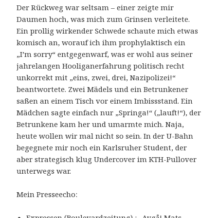
Der Rückweg war seltsam – einer zeigte mir
Daumen hoch, was mich zum Grinsen verleitete.
Ein prollig wirkender Schwede schaute mich etwas
komisch an, worauf ich ihm prophylaktisch ein
„I’m sorry“ entgegenwarf, was er wohl aus seiner
jahrelangen Hooliganerfahrung politisch recht
unkorrekt mit „eins, zwei, drei, Nazipolizei!“
beantwortete. Zwei Mädels und ein Betrunkener
saßen an einem Tisch vor einem Imbissstand. Ein
Mädchen sagte einfach nur „Springa!“ („lauft!“), der
Betrunkene kam her und umarmte mich. Naja,
heute wollen wir mal nicht so sein. In der U-Bahn
begegnete mir noch ein Karlsruher Student, der
aber strategisch klug Undercover im KTH-Pullover
unterwegs war.
Mein Presseecho:
Expressen
(Boulevardzeitung) :
„Avgå! Mats