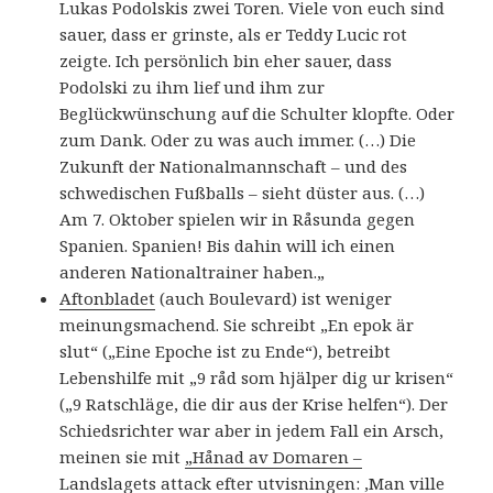
Lukas Podolskis zwei Toren. Viele von euch sind
sauer, dass er grinste, als er Teddy Lucic rot
zeigte. Ich persönlich bin eher sauer, dass
Podolski zu ihm lief und ihm zur
Beglückwünschung auf die Schulter klopfte. Oder
zum Dank. Oder zu was auch immer.
(…) Die
Zukunft der Nationalmannschaft – und des
schwedischen Fußballs – sieht düster aus. (…)
Am 7. Oktober spielen wir in Råsunda gegen
Spanien. Spanien! Bis dahin will ich einen
anderen Nationaltrainer haben.
„
Aftonbladet
(auch Boulevard) ist weniger
meinungsmachend. Sie schreibt „En epok är
slut“ („Eine Epoche ist zu Ende“), betreibt
Lebenshilfe mit „9 råd som hjälper dig ur krisen“
(„9 Ratschläge, die dir aus der Krise helfen“). Der
Schiedsrichter war aber in jedem Fall ein Arsch,
meinen sie mit
„Hånad av Domaren –
Landslagets attack efter utvisningen: ‚Man ville