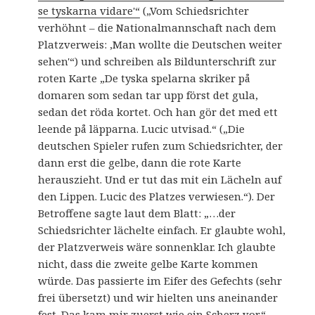
se tyskarna vidare'“
(„Vom Schiedsrichter
verhöhnt – die Nationalmannschaft nach dem
Platzverweis: ‚Man wollte die Deutschen weiter
sehen'“) und schreiben als Bildunterschrift zur
roten Karte „De tyska spelarna skriker på
domaren som sedan tar upp först det gula,
sedan det röda kortet. Och han gör det med ett
leende på läpparna. Lucic utvisad.“ („Die
deutschen Spieler rufen zum Schiedsrichter, der
dann erst die gelbe, dann die rote Karte
herauszieht. Und er tut das mit ein Lächeln auf
den Lippen. Lucic des Platzes verwiesen.“). Der
Betroffene sagte laut dem Blatt: „…der
Schiedsrichter lächelte einfach. Er glaubte wohl,
der Platzverweis wäre sonnenklar. Ich glaubte
nicht, dass die zweite gelbe Karte kommen
würde. Das passierte im Eifer des Gefechts (sehr
frei übersetzt) und wir hielten uns aneinander
fest. Das kam mir zuerst wie ein Scherz vor.“