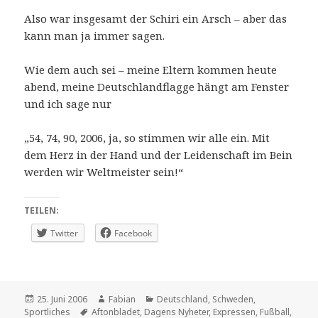
Also war insgesamt der Schiri ein Arsch – aber das
kann man ja immer sagen.
Wie dem auch sei – meine Eltern kommen heute
abend, meine Deutschlandflagge hängt am Fenster
und ich sage nur
„
54, 74, 90, 2006, ja, so stimmen wir alle ein. Mit
dem Herz in der Hand und der Leidenschaft im Bein
werden wir Weltmeister sein!“
TEILEN:
Twitter
Facebook
Veröffentlicht
Autor
Kategorien
25. Juni 2006
Fabian
Deutschland
,
Schweden
,
am
Schlagwörter
Sportliches
Aftonbladet
,
Dagens Nyheter
,
Expressen
,
Fußball
,