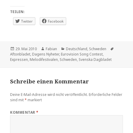
TEILEN:
Twitter
Facebook
Veröffentlicht
Autor
Kategorien
Schlagwör
29. Mai 2010
Fabian
Deutschland
,
Schweden
am
Aftonbladet
,
Dagens Nyheter
,
Eurovision Song Contest
,
Expressen
,
Melodifestivalen
,
Schweden
,
Svenska Dagbladet
Schreibe einen Kommentar
Deine E-Mail-Adresse wird nicht veröffentlicht.
Erforderliche Felder
sind mit
*
markiert
KOMMENTAR
*