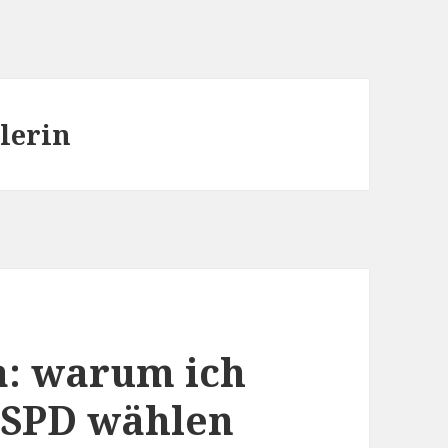
lerin
a: warum ich
t SPD wählen