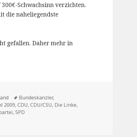
f 300€-Schwachsinn verzichten.
it die naheliegendste
ht gefallen. Daher mehr in
en
Schlagwörter
land
Bundeskanzler
,
l 2009
,
CDU
,
CDU/CSU
,
Die Linke
,
partei
,
SPD
st da: warum ich (vielleicht) nicht SPD wählen werde