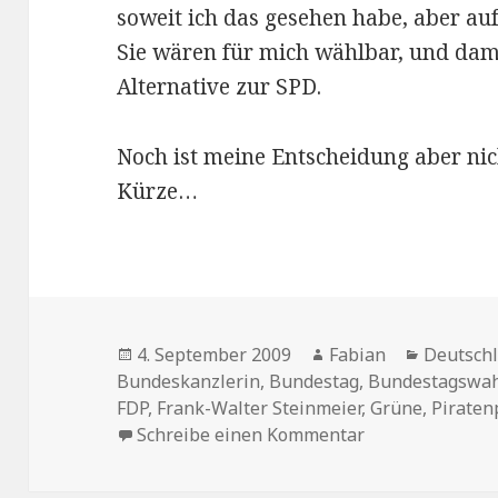
soweit ich das gesehen habe, aber au
Sie wären für mich wählbar, und dam
Alternative zur SPD.
Noch ist meine Entscheidung aber nic
Kürze…
Veröffentlicht
Autor
Kategori
4. September 2009
Fabian
Deutsch
am
Bundeskanzlerin
,
Bundestag
,
Bundestagswah
FDP
,
Frank-Walter Steinmeier
,
Grüne
,
Piraten
zu Wahl-O-Mat i
Schreibe einen Kommentar