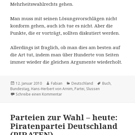
Mehrheitswahlrechts gehen.
Man muss mit seinen Lösungsvorschlägen nicht
konform gehen, auch ich tue es nicht. Aber die
Punkte, die er vorträgt, sollten diskutiert werden.
Allerdings ist fraglich, ob man dies am besten auf
die Art tut, indem man über Hunderte von Seiten
immer wieder die gleichen Argumente wiederholt.
Veröffentlicht
Autor
Kategorien
Schlagwörter
12. Januar 2010
Fabian
Deutschland
Buch
,
am
Bundestag
,
Hans-Herbert von Arnim
,
Partei
,
Slussen
zu Gelesen: Volksparteien ohne Volk
Schreibe einen Kommentar
Parteien zur Wahl – heute:
Piratenpartei Deutschland
(PIRATEN)