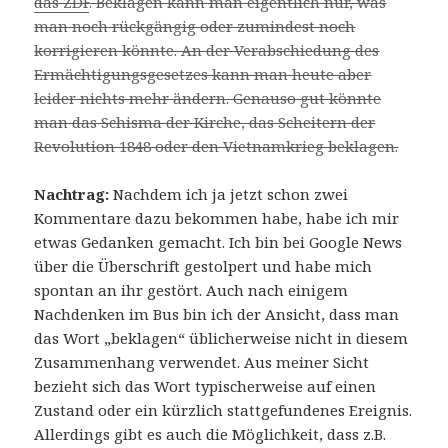
das ZDF
. Beklagen kann man eigentlich nur, was
man noch rückgängig oder zumindest noch
korrigieren könnte. An der Verabschiedung des
Ermächtigungsgesetzes kann man heute aber
leider nichts mehr ändern. Genauso gut könnte
man das Schisma der Kirche, das Scheitern der
Revolution 1848 oder den Vietnamkrieg beklagen.
Nachtrag:
Nachdem ich ja jetzt schon zwei
Kommentare dazu bekommen habe, habe ich mir
etwas Gedanken gemacht. Ich bin bei Google News
über die Überschrift gestolpert und habe mich
spontan an ihr gestört. Auch nach einigem
Nachdenken im Bus bin ich der Ansicht, dass man
das Wort „beklagen“ üblicherweise nicht in diesem
Zusammenhang verwendet. Aus meiner Sicht
bezieht sich das Wort typischerweise auf einen
Zustand oder ein kürzlich stattgefundenes Ereignis.
Allerdings gibt es auch die Möglichkeit, dass z.B.