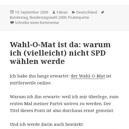
Veröffentlicht
Autor
Kategorien
Schlagwörter
10. September 2009
Fabian
Deutschland
am
Bundestag
,
Bundestagswahl 2009
,
Piratenpartei
zu Parteien zur Wahl – heute: Piratenparte
Schreibe einen Kommentar
Wahl-O-Mat ist da: warum
ich (vielleicht) nicht SPD
wählen werde
Ich habe ihn lange erwartet:
der Wahl-O-Mat
ist
mittlerweile online.
Warum ich ihn erwarte: weil ich mir überlege, zum
ersten Mal meiner Partei untreu zu werden. Der
Titel dieses Posts ist also durchaus ernst gemeint.
Und ich werde darin auch bestärkt: