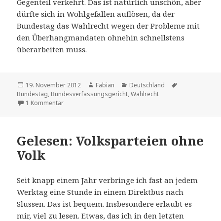
Gegenteil verkehrt. Das ist natürlich unschön, aber
dürfte sich in Wohlgefallen auflösen, da der
Bundestag das Wahlrecht wegen der Probleme mit
den Überhangmandaten ohnehin schnellstens
überarbeiten muss.
Veröffentlicht
Autor
Kategorien
Schlagwörter
19. November 2012
Fabian
Deutschland
am
Bundestag
,
Bundesverfassungsgericht
,
Wahlrecht
zu Doch kein Wahlrecht
1 Kommentar
Gelesen: Volksparteien ohne
Volk
Seit knapp einem Jahr verbringe ich fast an jedem
Werktag eine Stunde in einem Direktbus nach
Slussen. Das ist bequem. Insbesondere erlaubt es
mir, viel zu lesen. Etwas, das ich in den letzten