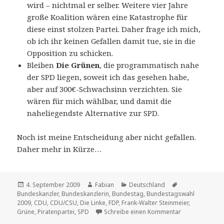
wird – nichtmal er selber. Weitere vier Jahre
große Koalition wären eine Katastrophe für
diese einst stolzen Partei. Daher frage ich mich,
ob ich ihr keinen Gefallen damit tue, sie in die
Opposition zu schicken.
Bleiben
Die Grünen
, die programmatisch nahe
der SPD liegen, soweit ich das gesehen habe,
aber auf 300€-Schwachsinn verzichten. Sie
wären für mich wählbar, und damit die
naheliegendste Alternative zur SPD.
Noch ist meine Entscheidung aber nicht gefallen.
Daher mehr in Kürze…
Veröffentlicht
Autor
Kategorien
Schlagwörter
4. September 2009
Fabian
Deutschland
am
Bundeskanzler
,
Bundeskanzlerin
,
Bundestag
,
Bundestagswahl
2009
,
CDU
,
CDU/CSU
,
Die Linke
,
FDP
,
Frank-Walter Steinmeier
,
zu Wahl-O-Mat i
Grüne
,
Piratenpartei
,
SPD
Schreibe einen Kommentar