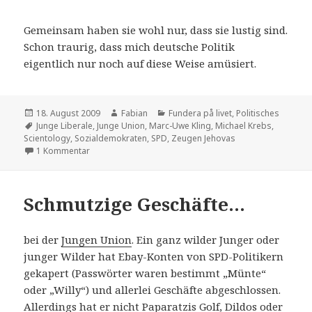
Gemeinsam haben sie wohl nur, dass sie lustig sind.
Schon traurig, dass mich deutsche Politik
eigentlich nur noch auf diese Weise amüsiert.
Veröffentlicht
Autor
Kategorien
18. August 2009
Fabian
Fundera på livet
,
Politisches
am
Schlagwörter
Junge Liberale
,
Junge Union
,
Marc-Uwe Kling
,
Michael Krebs
,
Scientology
,
Sozialdemokraten
,
SPD
,
Zeugen Jehovas
zu Junge Union hemmungslos
1 Kommentar
Schmutzige Geschäfte…
bei der
Jungen Union
. Ein ganz wilder Junger oder
junger Wilder hat Ebay-Konten von SPD-Politikern
gekapert (Passwörter waren bestimmt „Münte“
oder „Willy“) und allerlei Geschäfte abgeschlossen.
Allerdings hat er nicht Paparatzis Golf, Dildos oder