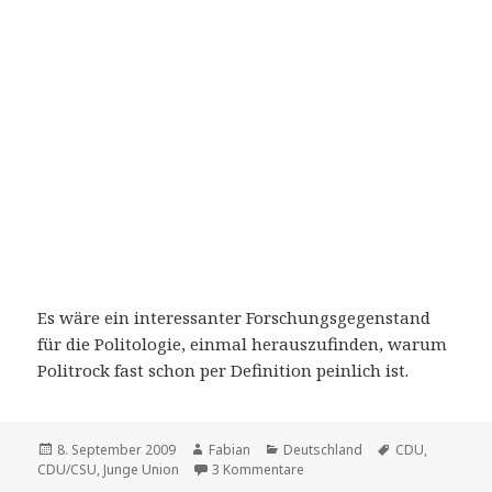
Es wäre ein interessanter Forschungsgegenstand
für die Politologie, einmal herauszufinden, warum
Politrock fast schon per Definition peinlich ist.
Veröffentlicht
Autor
Kategorien
Schlagwörter
8. September 2009
Fabian
Deutschland
CDU
,
am
zu Parteien zur Wahl – heute:
CDU/CSU
,
Junge Union
3 Kommentare