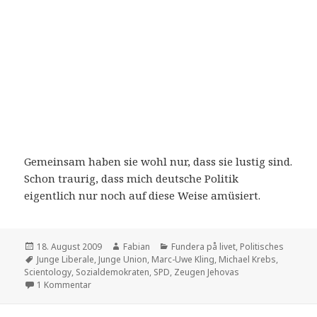
Gemeinsam haben sie wohl nur, dass sie lustig sind.
Schon traurig, dass mich deutsche Politik
eigentlich nur noch auf diese Weise amüsiert.
Veröffentlicht
Autor
Kategorien
18. August 2009
Fabian
Fundera på livet
,
Politisches
am
Schlagwörter
Junge Liberale
,
Junge Union
,
Marc-Uwe Kling
,
Michael Krebs
,
Scientology
,
Sozialdemokraten
,
SPD
,
Zeugen Jehovas
zu Junge Union hemmungslos
1 Kommentar