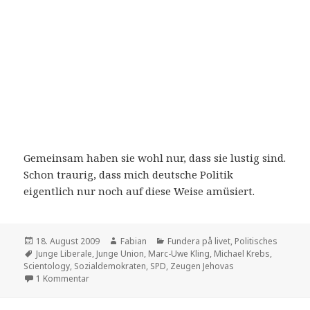
Gemeinsam haben sie wohl nur, dass sie lustig sind.
Schon traurig, dass mich deutsche Politik
eigentlich nur noch auf diese Weise amüsiert.
Veröffentlicht
Autor
Kategorien
18. August 2009
Fabian
Fundera på livet
,
Politisches
am
Schlagwörter
Junge Liberale
,
Junge Union
,
Marc-Uwe Kling
,
Michael Krebs
,
Scientology
,
Sozialdemokraten
,
SPD
,
Zeugen Jehovas
zu Junge Union hemmungslos
1 Kommentar