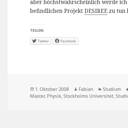
aber höchstwahrscheinlich werde ich
befindlichen Projekt
DESIREE
zu tun 
TEILEN:
Twitter
Facebook
Veröffentlicht
Autor
Kategorien
1. Oktober 2008
Fabian
Studium
am
Master
,
Physik
,
Stockholms Universitet
,
Stud