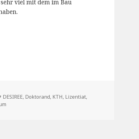
 sehr viel mit dem im Bau
haben.
Schlagwörter
DESIREE
,
Doktorand
,
KTH
,
Lizentiat
,
ium