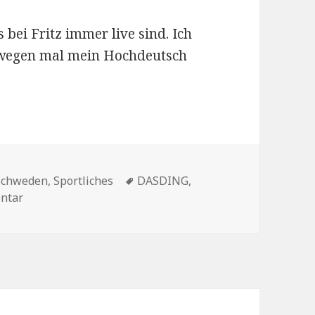
 bei Fritz immer live sind. Ich
eswegen mal mein Hochdeutsch
Schlagwörter
Schweden
,
Sportliches
DASDING
,
zu Der SPIEGEL war mal wieder schneller
ntar