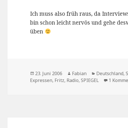
Ich muss also früh raus, da Interviews
bin schon leicht nervös und gehe d
üben
Veröffentlicht
Autor
Kategorien
23. Juni 2006
Fabian
Deutschland
,
am
Expressen
,
Fritz
,
Radio
,
SPIEGEL
1 Komme