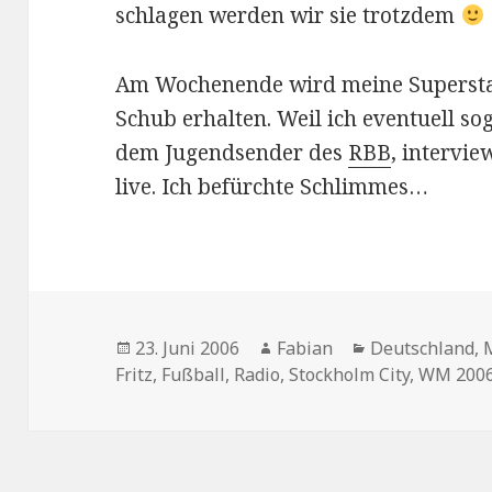
schlagen werden wir sie trotzdem
Am Wochenende wird meine Supersta
Schub erhalten. Weil ich eventuell s
dem Jugendsender des
RBB
, intervi
live. Ich befürchte Schlimmes…
Veröffentlicht
Autor
Kategorien
23. Juni 2006
Fabian
Deutschland
,
am
Fritz
,
Fußball
,
Radio
,
Stockholm City
,
WM 200