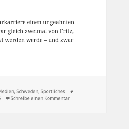
rkarriere einen ungeahnten
ogar gleich zweimal von
Fritz
,
ewt werden werde – und zwar
Schlagwörter
Medien
,
Schweden
,
Sportliches
zu Konsequent sind sie ja…
6
Schreibe einen Kommentar