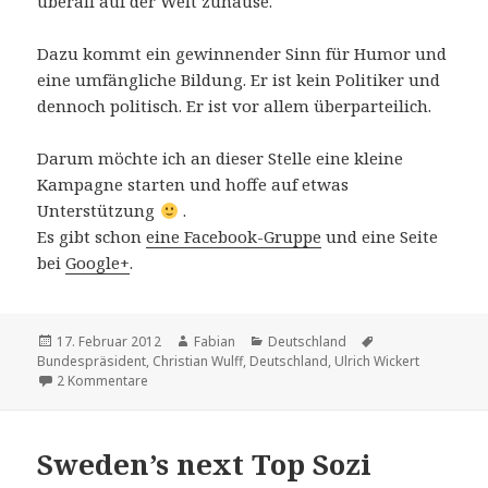
überall auf der Welt zuhause.
Dazu kommt ein gewinnender Sinn für Humor und
eine umfängliche Bildung. Er ist kein Politiker und
dennoch politisch. Er ist vor allem überparteilich.
Darum möchte ich an dieser Stelle eine kleine
Kampagne starten und hoffe auf etwas
Unterstützung
.
Es gibt schon
eine Facebook-Gruppe
und eine Seite
bei
Google+
.
Veröffentlicht
Autor
Kategorien
Schlagwörter
17. Februar 2012
Fabian
Deutschland
am
Bundespräsident
,
Christian Wulff
,
Deutschland
,
Ulrich Wickert
zu Uli Wickert als Bundespräsident
2 Kommentare
Sweden’s next Top Sozi