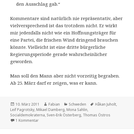
den Ausschlag gab.“
Kommentare sind natürlich nie repräsentativ, aber
vielversprechend ist das trotzdem nicht. Er wirkt
mir jedenfalls nicht wie ein Hoffnungsträger für
eine Partei, die frischen Wind dringend brauchen
könnte. Vielleicht ist eine dritte bürgerliche
Regierungsperiode gerade wahrscheinlicher
geworden.
Man soll den Mann aber nicht vorzeitig begraben.
Ab 25. März darf er zeigen, was er kann.
Veröffentlicht
Autor
Kategorien
Schlagwörter
10. März 2011
Fabian
Schweden
Håkan Juholt
,
am
Leif Pagrotsky
,
Mikael Damberg
,
Mona Sahlin
,
Socialdemokraterna
,
Sven-Erik Österberg
,
Thomas Östros
zu Schwedens nächster Regierungschef (?)
1 Kommentar