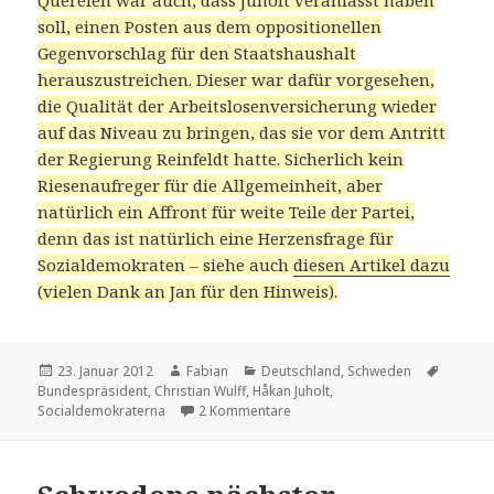
Querelen war auch, dass Juholt veranlasst haben
soll, einen Posten aus dem oppositionellen
Gegenvorschlag für den Staatshaushalt
herauszustreichen. Dieser war dafür vorgesehen,
die Qualität der Arbeitslosenversicherung wieder
auf das Niveau zu bringen, das sie vor dem Antritt
der Regierung Reinfeldt hatte. Sicherlich kein
Riesenaufreger für die Allgemeinheit, aber
natürlich ein Affront für weite Teile der Partei,
denn das ist natürlich eine Herzensfrage für
Sozialdemokraten – siehe auch
diesen Artikel dazu
(vielen Dank an Jan für den Hinweis).
Veröffentlicht
Autor
Kategorien
Schlagw
23. Januar 2012
Fabian
Deutschland
,
Schweden
am
Bundespräsident
,
Christian Wulff
,
Håkan Juholt
,
zu Sweden’s next Top Sozi
Socialdemokraterna
2 Kommentare