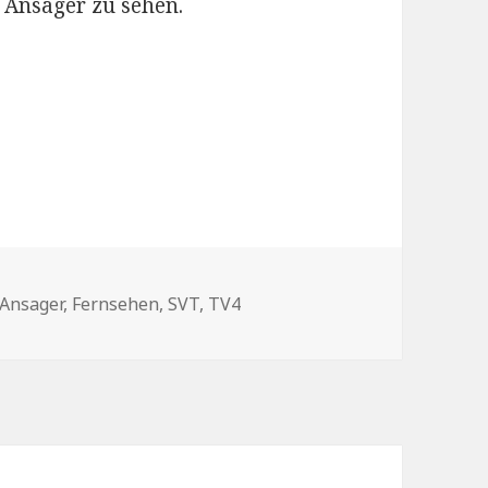
 Ansager zu sehen.
Schlagwörter
Ansager
,
Fernsehen
,
SVT
,
TV4