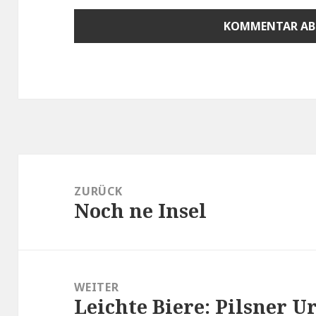
Beitragsnavigation
ZURÜCK
Noch ne Insel
Vorheriger
Beitrag:
WEITER
Leichte Biere: Pilsner U
Nächster