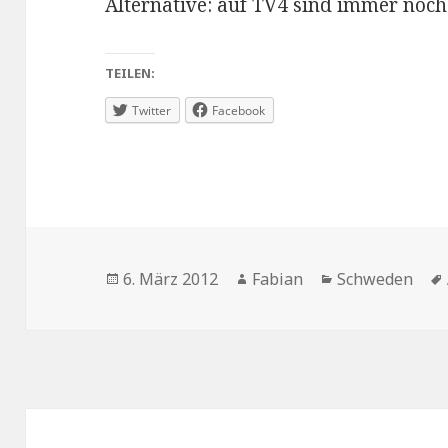
Alternative: auf TV4 sind immer noch
TEILEN:
Twitter
Facebook
Veröffentlicht
Autor
Kategorien
6. März 2012
Fabian
Schweden
am