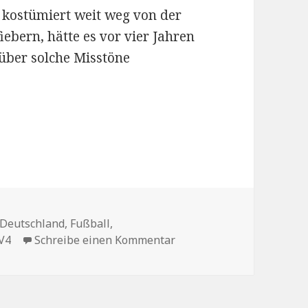
 kostümiert weit weg von der
iebern, hätte es vor vier Jahren
über solche Misstöne
Schlagwörter
Deutschland
,
Fußball
,
zu ¡Viva España!
V4
Schreibe einen Kommentar