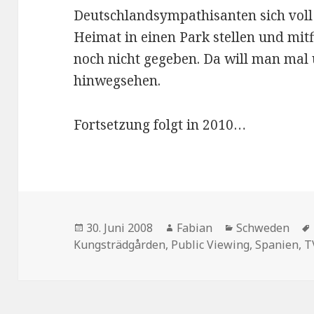
Deutschlandsympathisanten sich voll
Heimat in einen Park stellen und mitf
noch nicht gegeben. Da will man mal 
hinwegsehen.
Fortsetzung folgt in 2010…
Veröffentlicht
Autor
Kategorien
30. Juni 2008
Fabian
Schweden
am
Kungsträdgården
,
Public Viewing
,
Spanien
,
T