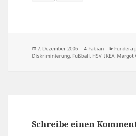
Veröffentlicht
Autor
Kategori
7. Dezember 2006
Fabian
Fundera p
am
Diskriminierung
,
Fußball
,
HSV
,
IKEA
,
Margot 
Schreibe einen Kommen