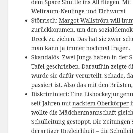
dem Space Shuttle ins All fliegen. Mit
Weltraum-Neulinge und Elchwurst
Störrisch:
Margot Wallström will imm
zurückkommen, um den sozialdemokr
Dreck zu ziehen. Das hat sie zwar sc
man kann ja immer nochmal fragen.
Skandalös: Zwei Jungs haben in der 
Tafel geschrieben. Daraufhin zeigte d
wurde sie dafür verurteilt. Schade, da
passiert ist. Also das mit den Brüsten,
Diskriminiert: Eine Eishockeyjungenm
seit Jahren mit
nacktem Oberkörper
i
wollte die Mädchenmannschaft gleic
Schulleitung gestoppt. Die Zeitungen 
derartiger Ungleichheit – die Schullei