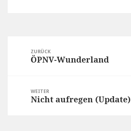
Beitragsnavigation
ZURÜCK
ÖPNV-Wunderland
Vorheriger
Beitrag:
WEITER
Nicht aufregen (Update)
Nächster
Beitrag: