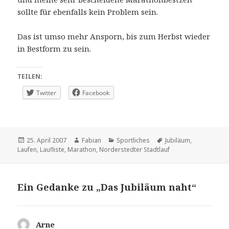
sollte für ebenfalls kein Problem sein.
Das ist umso mehr Ansporn, bis zum Herbst wieder
in Bestform zu sein.
TEILEN:
Twitter
Facebook
Veröffentlicht
Autor
Kategorien
Schlagwörter
25. April 2007
Fabian
Sportliches
Jubiläum
,
am
Laufen
,
Laufliste
,
Marathon
,
Norderstedter Stadtlauf
Ein Gedanke zu „Das Jubiläum naht“
Arne
sagt: