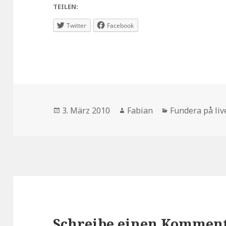
TEILEN:
Twitter
Facebook
Veröffentlicht
Autor
Kategorien
3. März 2010
Fabian
Fundera på liv
am
Schreibe einen Kommen