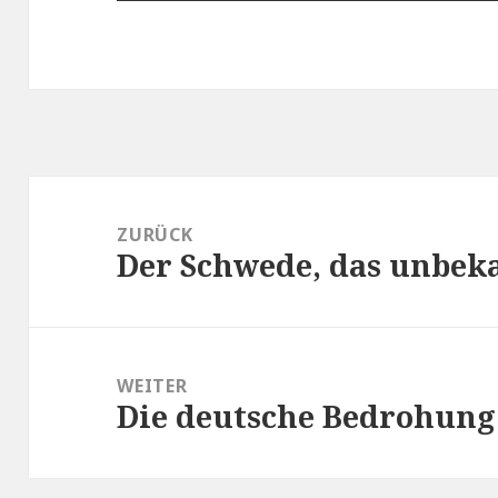
Beitragsnavigation
ZURÜCK
Der Schwede, das unbek
Vorheriger
Beitrag:
WEITER
Die deutsche Bedrohung
Nächster
Beitrag: