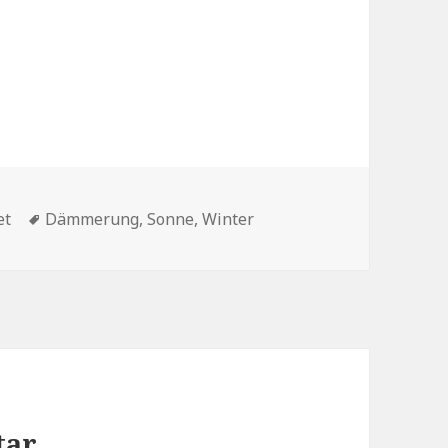
Schlagwörter
et
Dämmerung
,
Sonne
,
Winter
tar